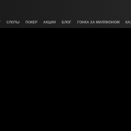
Т
СЛОТЫ
ПОКЕР
АКЦИИ
БЛОГ
ГОНКА ЗА МИЛЛИОНОМ
КА