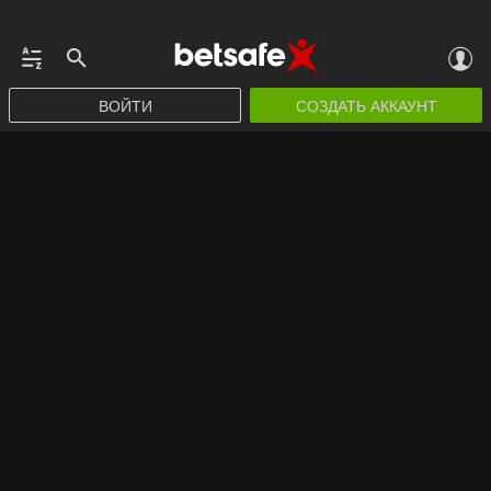
ВОЙТИ
СОЗДАТЬ АККАУНТ