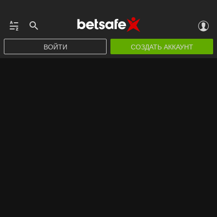
ВОЙТИ
СОЗДАТЬ АККАУНТ