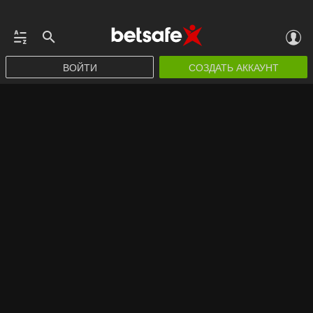
ВОЙТИ
СОЗДАТЬ АККАУНТ