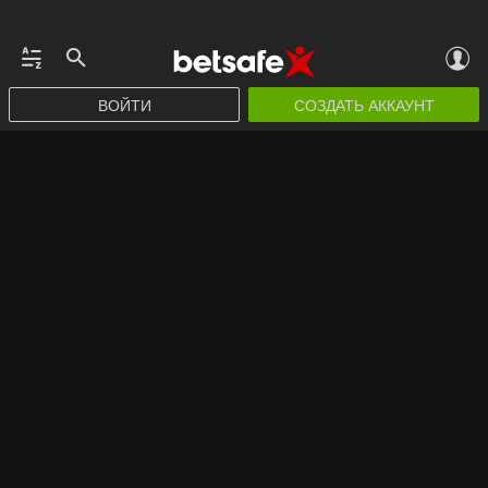
ВОЙТИ
СОЗДАТЬ АККАУНТ