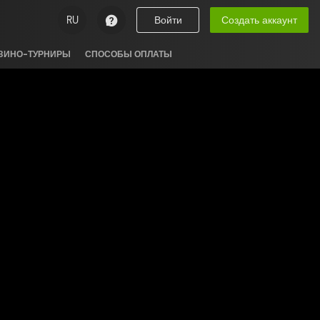
RU
Войти
Создать аккаунт
English
ЗИНО-ТУРНИРЫ
СПОСОБЫ ОПЛАТЫ
Eesti
Русский