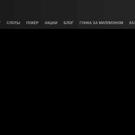
Т
СЛОТЫ
ПОКЕР
АКЦИИ
БЛОГ
ГОНКА ЗА МИЛЛИОНОМ
КА