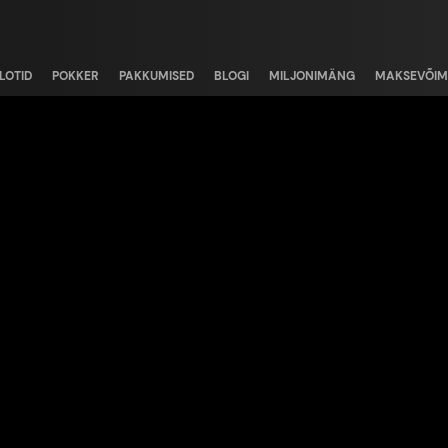
LOTID
POKKER
PAKKUMISED
BLOGI
MILJONIMÄNG
MAKSEVÕIM