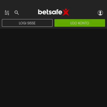
LOGI SISSE
LOO KONTO