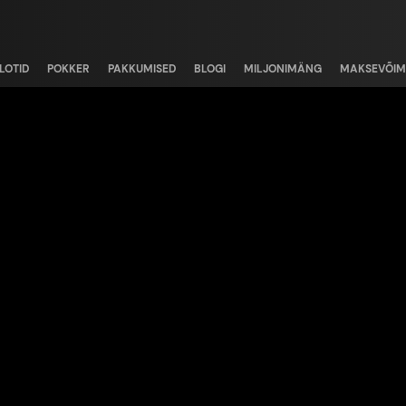
LOTID
POKKER
PAKKUMISED
BLOGI
MILJONIMÄNG
MAKSEVÕIM