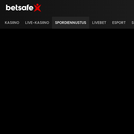
KASIINO
LIVE-KASIINO
SPORDIENNUSTUS
LIVEBET
ESPORT
S