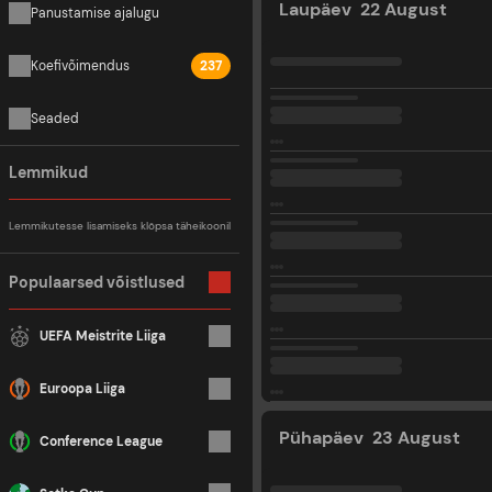
Laupäev
22 August
Panustamise ajalugu
Koefivõimendus
237
Seaded
Lemmikud
Lemmikutesse lisamiseks klõpsa täheikoonil
Populaarsed võistlused
UEFA Meistrite Liiga
Euroopa Liiga
Pühapäev
23 August
Conference League