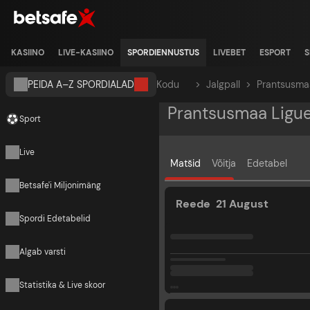
KASIINO
LIVE-KASIINO
SPORDIENNUSTUS
LIVEBET
ESPORT
S
PEIDA A–Z SPORDIALAD
Kodu
>
Jalgpall
>
Prantsusma
Prantsusmaa Ligue
Sport
Live
Matšid
Võitja
Edetabel
Betsafe'i Miljonimäng
Reede
21 August
Spordi Edetabelid
Algab varsti
Statistika & Live skoor