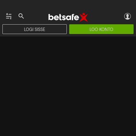
LOGI SISSE
LOO KONTO