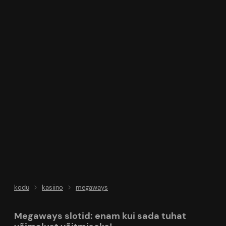
kodu
kasiino
megaways
Megaways slotid: enam kui sada tuhat