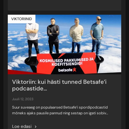
VIKTORIINID
Viktoriin: kui hästi tunned Betsafe’i
podcastide...
juuli 12, 2023
Suur suveaeg on populaarsed Betsafe’i spordipodcastid
mõneks ajaks pausile pannud ning sestap on igati sobiv…
Loe edasi