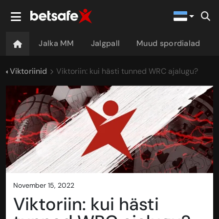
Jalka MM
Jalgpall
Muud spordialad
Viktoriinid
Viktoriin: kui hästi tunned WRC ajalugu?
november 15, 2022
Viktoriin: kui hästi