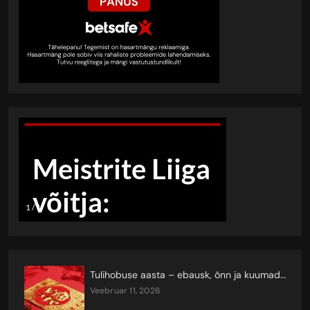
Tulihobuse aasta – ebausk, õnn ja kuumad keerutused
veebruar 11, 2026