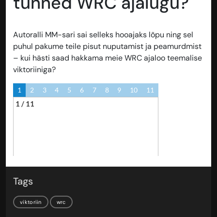
tunned WRC ajalugu?
Autoralli MM-sari sai selleks hooajaks lõpu ning sel
puhul pakume teile pisut nuputamist ja peamurdmist
– kui hästi saad hakkama meie WRC ajaloo teemalise
viktoriiniga?
Tags
viktoriin
wrc