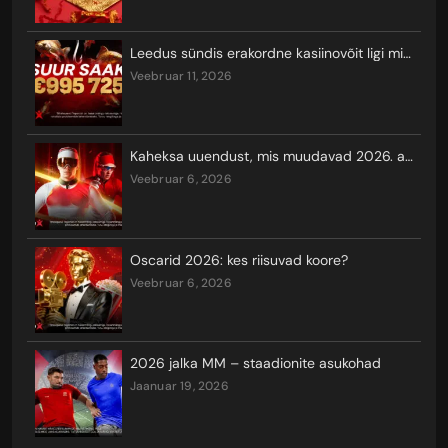
Leedus sündis erakordne kasiinovõit ligi miljoni euro eest
veebruar 11, 2026
Kaheksa uuendust, mis muudavad 2026. aasta taliolümpiamängude vaatamist ja seal võistlemist
veebruar 6, 2026
Oscarid 2026: kes riisuvad koore?
veebruar 6, 2026
2026 jalka MM – staadionite asukohad
jaanuar 19, 2026