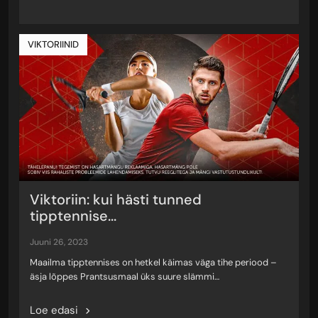
VIKTORIINID
Viktoriin: kui hästi tunned
tipptennise...
juuni 26, 2023
Maailma tipptennises on hetkel käimas väga tihe periood –
äsja lõppes Prantsusmaal üks suure slämmi…
Loe edasi