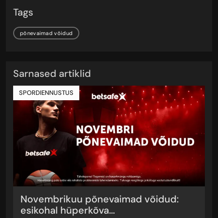
Tags
põnevaimad võidud
Sarnased artiklid
SPORDIENNUSTUS
Novembrikuu põnevaimad võidud:
esikohal hüperkõva...