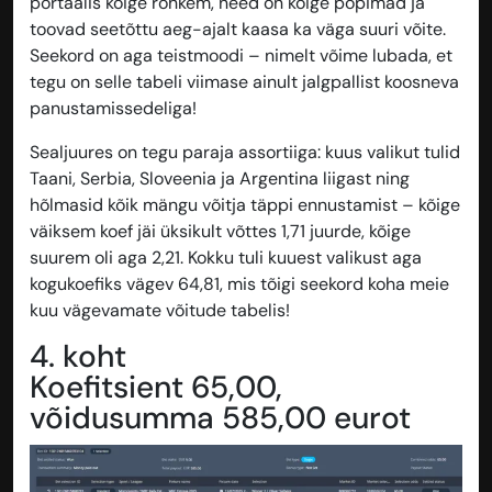
portaalis kõige rohkem, need on kõige popimad ja
toovad seetõttu aeg-ajalt kaasa ka väga suuri võite.
Seekord on aga teistmoodi – nimelt võime lubada, et
tegu on selle tabeli viimase ainult jalgpallist koosneva
panustamissedeliga!
Sealjuures on tegu paraja assortiiga: kuus valikut tulid
Taani, Serbia, Sloveenia ja Argentina liigast ning
hõlmasid kõik mängu võitja täppi ennustamist – kõige
väiksem koef jäi üksikult võttes 1,71 juurde, kõige
suurem oli aga 2,21. Kokku tuli kuuest valikust aga
kogukoefiks vägev 64,81, mis tõigi seekord koha meie
kuu vägevamate võitude tabelis!
4. koht
Koefitsient 65,00,
võidusumma 585,00 eurot