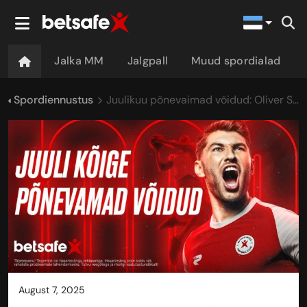
Jalka MM
Jalgpall
Muud spordialad
Spordiennustus
Juulikuu põnevaimad võidud: Oliver Solbergi võitu nähti ette!
august 7, 2025