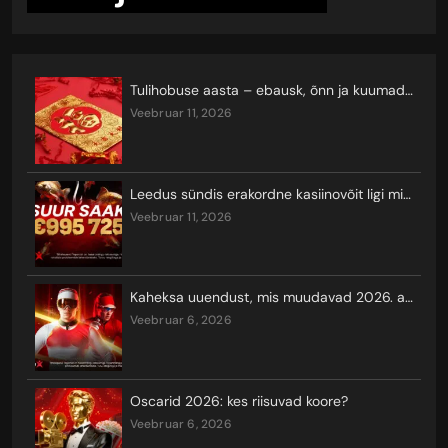
Tulihobuse aasta – ebausk, õnn ja kuumad keerutused
veebruar 11, 2026
Leedus sündis erakordne kasiinovõit ligi miljoni euro eest
veebruar 11, 2026
Kaheksa uuendust, mis muudavad 2026. aasta taliolümpiamängude vaatamist ja seal võistlemist
veebruar 6, 2026
Oscarid 2026: kes riisuvad koore?
veebruar 6, 2026