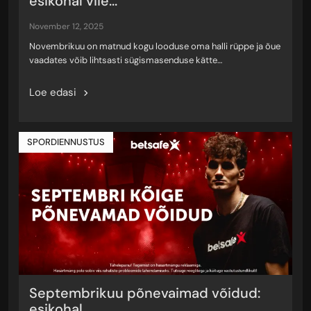
esikohal viie...
november 12, 2025
Novembrikuu on matnud kogu looduse oma halli rüppe ja õue
vaadates võib lihtsasti sügismasenduse kätte…
Loe edasi
SPORDIENNUSTUS
Septembrikuu põnevaimad võidud:
esikohal...