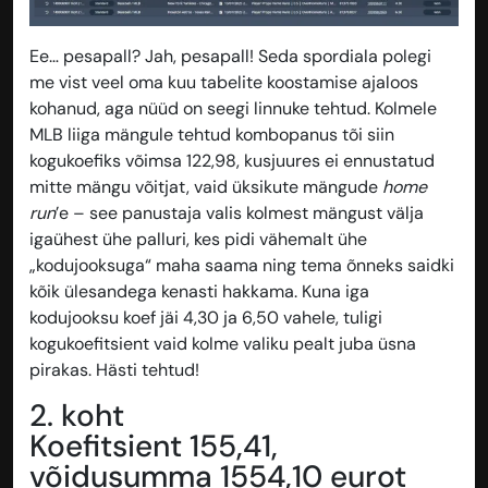
Ee… pesapall? Jah, pesapall! Seda spordiala polegi
me vist veel oma kuu tabelite koostamise ajaloos
kohanud, aga nüüd on seegi linnuke tehtud. Kolmele
MLB liiga mängule tehtud kombopanus tõi siin
kogukoefiks võimsa 122,98, kusjuures ei ennustatud
mitte mängu võitjat, vaid üksikute mängude
home
run
’e – see panustaja valis kolmest mängust välja
igaühest ühe palluri, kes pidi vähemalt ühe
„kodujooksuga“ maha saama ning tema õnneks saidki
kõik ülesandega kenasti hakkama. Kuna iga
kodujooksu koef jäi 4,30 ja 6,50 vahele, tuligi
kogukoefitsient vaid kolme valiku pealt juba üsna
pirakas. Hästi tehtud!
2. koht
Koefitsient 155,41,
võidusumma 1554,10 eurot