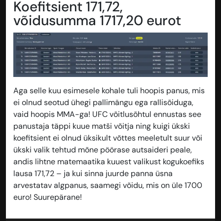
Koefitsient 171,72,
võidusumma 1717,20 eurot
Aga selle kuu esimesele kohale tuli hoopis panus, mis
ei olnud seotud ühegi pallimängu ega rallisõiduga,
vaid hoopis MMA-ga! UFC võitlusõhtul ennustas see
panustaja täppi kuue matši võitja ning kuigi ükski
koefitsient ei olnud üksikult võttes meeletult suur või
ükski valik tehtud mõne pöörase autsaideri peale,
andis lihtne matemaatika kuuest valikust kogukoefiks
lausa 171,72 – ja kui sinna juurde panna üsna
arvestatav algpanus, saamegi võidu, mis on üle 1700
euro! Suurepärane!