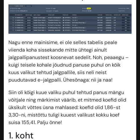
Nagu enne mainisime, ei ole selles tabelis peale
viienda koha sissekande mitte ühtegi ainult
jalgpallipanustest koosnevat sedelit. Noh, peaaegu –
kuigi teisele kohale jõudnud panuse puhul on kõik
kuus valikut tehtud jalgpallile, siis neli neist
puudutavad e-jalgpalli. Ühesõnaga: nii ja naa!
Siin oli kõigi kuue valiku puhul tehtud panus mängu
võitjale ning märkimist väärib, et mitmed koefid olid
üksikult võttes üsna mahlased: koefid olid 1,86-st
3,30-ni, mistõttu tuligi kuuest valikust kokku koef
suisa 155,41. Palju õnne!
1. koht