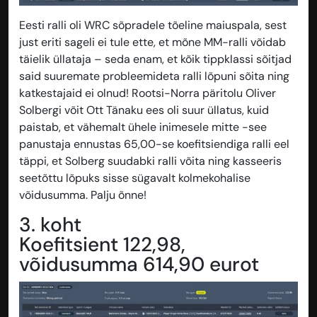
Eesti ralli oli WRC sõpradele tõeline maiuspala, sest
just eriti sageli ei tule ette, et mõne MM-ralli võidab
täielik üllataja – seda enam, et kõik tippklassi sõitjad
said suuremate probleemideta ralli lõpuni sõita ning
katkestajaid ei olnud! Rootsi-Norra päritolu Oliver
Solbergi võit Ott Tänaku ees oli suur üllatus, kuid
paistab, et vähemalt ühele inimesele mitte -see
panustaja ennustas 65,00-se koefitsiendiga ralli eel
täppi, et Solberg suudabki ralli võita ning kasseeris
seetõttu lõpuks sisse sügavalt kolmekohalise
võidusumma. Palju õnne!
3. koht
Koefitsient 122,98,
võidusumma 614,90 eurot