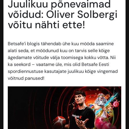
Juulikuu põnevaimad
võidud: Oliver Solbergi
võitu nähti ette!
Betsafe’i blogis tähendab ühe kuu mööda saamine
alati seda, et möödunud kuu on tarvis selle kõige
ägedamate võitude välja toomisega kokku võtta. Nii
ka seekord – vaatame üle, mis olid Betsafe Eesti
spordiennustuse kasutajate juulikuu kõige vingemad
võitnud panused!