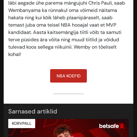
läbi aegade ühe parema mängujuhi Chris Pauli, saab
Wembanyama ka rünnakul oma võimeid näitama
hakata ning kui kõik läheb plaanipäraselt, saab
temast juba oma teisel NBA hooajal vaat et MVP
kandidaat. Aasta kaitsemängija tiitli võib ta samuti
terve püsides ära võita ning muud tiitlid ja võidud
tulevad koos sellega niikuinii. Wemby on tõeliselt
kohal!
NBA KOEFID
Sarnased artiklid
KORVPALL