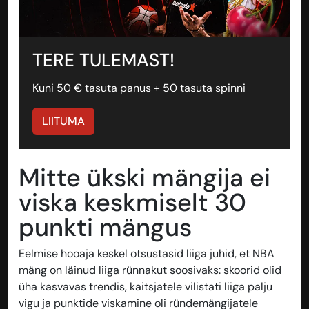
TERE TULEMAST!
Kuni 50 € tasuta panus + 50 tasuta spinni
LIITUMA
Mitte ükski mängija ei
viska keskmiselt 30
punkti mängus
Eelmise hooaja keskel otsustasid liiga juhid, et NBA
mäng on läinud liiga rünnakut soosivaks: skoorid olid
üha kasvavas trendis, kaitsjatele vilistati liiga palju
vigu ja punktide viskamine oli ründemängijatele