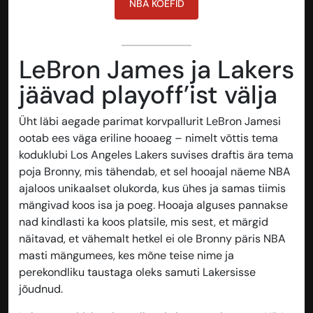
NBA KOEFID
LeBron James ja Lakers
jäävad playoff’ist välja
Üht läbi aegade parimat korvpallurit LeBron Jamesi
ootab ees väga eriline hooaeg – nimelt võttis tema
koduklubi Los Angeles Lakers suvises draftis ära tema
poja Bronny, mis tähendab, et sel hooajal näeme NBA
ajaloos unikaalset olukorda, kus ühes ja samas tiimis
mängivad koos isa ja poeg. Hooaja alguses pannakse
nad kindlasti ka koos platsile, mis sest, et märgid
näitavad, et vähemalt hetkel ei ole Bronny päris NBA
masti mängumees, kes mõne teise nime ja
perekondliku taustaga oleks samuti Lakersisse
jõudnud.