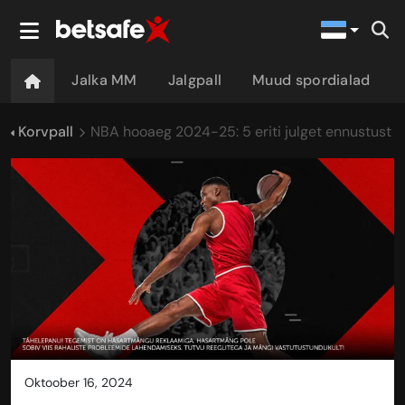
Jalka MM
Jalgpall
Muud spordialad
Korvpall
NBA hooaeg 2024-25: 5 eriti julget ennustust
oktoober 16, 2024