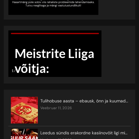
Tulihobuse aasta – ebausk, õnn ja kuumad keerutused
veebruar 11, 2026
Leedus sündis erakordne kasiinovõit ligi miljoni euro eest