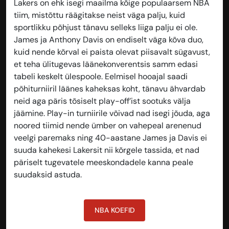
Lakers on ehk isegi maailma kõige populaarsem NBA
tiim, mistõttu räägitakse neist väga palju, kuid
sportlikku põhjust tänavu selleks liiga palju ei ole.
James ja Anthony Davis on endiselt väga kõva duo,
kuid nende kõrval ei paista olevat piisavalt sügavust,
et teha ülitugevas läänekonverentsis samm edasi
tabeli keskelt ülespoole. Eelmisel hooajal saadi
põhiturniiril läänes kaheksas koht, tänavu ähvardab
neid aga päris tõsiselt play-off’ist sootuks välja
jäämine. Play-in turniirile võivad nad isegi jõuda, aga
noored tiimid nende ümber on vahepeal arenenud
veelgi paremaks ning 40-aastane James ja Davis ei
suuda kahekesi Lakersit nii kõrgele tassida, et nad
päriselt tugevatele meeskondadele kanna peale
suudaksid astuda.
NBA KOEFID