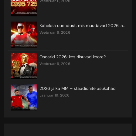
veebruar 11, 2026
Kaheksa uuendust, mis muudavad 2026. aasta taliolümpiamängude vaatamist ja seal võistlemist
veebruar 6, 2026
Oscarid 2026: kes riisuvad koore?
veebruar 6, 2026
2026 jalka MM – staadionite asukohad
jaanuar 19, 2026