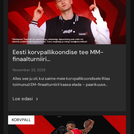
Eesti korvpallikoondise tee MM-
finaalturniiri...
november 25, 2025
Alles see ju oli, kui saime meie korvpallikoondisele Riias
toimunud EM-finaalturniiril kaasa elada – paarikuuse…
Loe edasi
KORVPALL