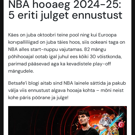
NBA hooaeg 2024-25:
5 eriti julget ennustust
Käes on juba oktoobri teine pool ning kui Euroopa
korvpalliliigad on juba täies hoos, siis ookeani taga on
NBA alles start-nuppu vajutamas. 82 mängu
põhihooajal ootab igal juhul ees kõiki 30 võistkonda,
parimad pääsevad aga ka kevadistele play-off
mängudele.
Betsafe’i blogi aitab sind NBA lainele sättida ja pakub
välja viis ennustust algava hooaja kohta – mõni neist
kohe päris pöörane ja julge!