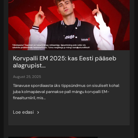
Korvpalli EM 2025: kas Eesti pääseb
alagrupist...
august 25, 2025
Tänavuse spordiaasta üks tippsündmus on sisuliselt kohal:
juba kolmapäeval pannakse pall mängu korvpalli EM-
finaalturniiril, mis…
Loe edasi