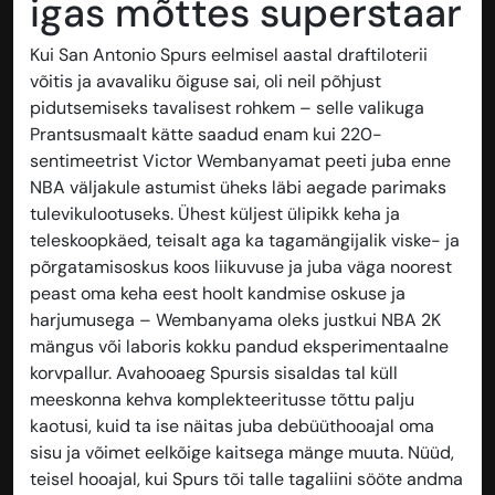
igas mõttes superstaar
Kui San Antonio Spurs eelmisel aastal draftiloterii
võitis ja avavaliku õiguse sai, oli neil põhjust
pidutsemiseks tavalisest rohkem – selle valikuga
Prantsusmaalt kätte saadud enam kui 220-
sentimeetrist Victor Wembanyamat peeti juba enne
NBA väljakule astumist üheks läbi aegade parimaks
tulevikulootuseks. Ühest küljest ülipikk keha ja
teleskoopkäed, teisalt aga ka tagamängijalik viske- ja
põrgatamisoskus koos liikuvuse ja juba väga noorest
peast oma keha eest hoolt kandmise oskuse ja
harjumusega – Wembanyama oleks justkui NBA 2K
mängus või laboris kokku pandud eksperimentaalne
korvpallur. Avahooaeg Spursis sisaldas tal küll
meeskonna kehva komplekteeritusse tõttu palju
kaotusi, kuid ta ise näitas juba debüüthooajal oma
sisu ja võimet eelkõige kaitsega mänge muuta. Nüüd,
teisel hooajal, kui Spurs tõi talle tagaliini sööte andma