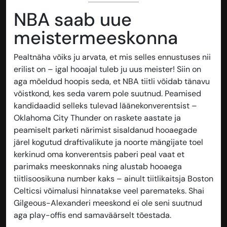
NBA saab uue
meistermeeskonna
Pealtnäha võiks ju arvata, et mis selles ennustuses nii
erilist on – igal hooajal tuleb ju uus meister! Siin on
aga mõeldud hoopis seda, et NBA tiitli võidab tänavu
võistkond, kes seda varem pole suutnud. Peamised
kandidaadid selleks tulevad läänekonverentsist –
Oklahoma City Thunder on raskete aastate ja
peamiselt parketi närimist sisaldanud hooaegade
järel kogutud draftivalikute ja noorte mängijate toel
kerkinud oma konverentsis paberi peal vaat et
parimaks meeskonnaks ning alustab hooaega
tiitlisoosikuna number kaks – ainult tiitlikaitsja Boston
Celticsi võimalusi hinnatakse veel paremateks. Shai
Gilgeous-Alexanderi meeskond ei ole seni suutnud
aga play-offis end samaväärselt tõestada.