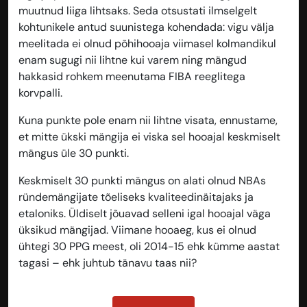
muutnud liiga lihtsaks. Seda otsustati ilmselgelt
kohtunikele antud suunistega kohendada: vigu välja
meelitada ei olnud põhihooaja viimasel kolmandikul
enam sugugi nii lihtne kui varem ning mängud
hakkasid rohkem meenutama FIBA reeglitega
korvpalli.
Kuna punkte pole enam nii lihtne visata, ennustame,
et mitte ükski mängija ei viska sel hooajal keskmiselt
mängus üle 30 punkti.
Keskmiselt 30 punkti mängus on alati olnud NBAs
ründemängijate tõeliseks kvaliteedinäitajaks ja
etaloniks. Üldiselt jõuavad selleni igal hooajal väga
üksikud mängijad. Viimane hooaeg, kus ei olnud
ühtegi 30 PPG meest, oli 2014-15 ehk kümme aastat
tagasi – ehk juhtub tänavu taas nii?