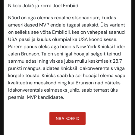
Nikola Jokić ja korra Joel Embiid.
Nüüd on aga olemas reaalne stsenaarium, kuidas
ameeriklased MVP endale tagasi saaksid. Üks variant
on selleks see võita Embiidil, kes on vahepeal saanud
USA passi ja kuulus olümpial ka USA koondisesse.
Parem panus oleks aga hoopis New York Knicksi liider
Jalen Brunson. Ta on seni igal hooajal selgelt teinud
sammu edasi ning viskas juba mullu keskmiselt 28,7
punkti mängus, aidates Knicksil idakonverentsis väga
kõrgele tõusta. Knicks saab ka sel hooajal olema väga
kvaliteetne meeskond ning kui Brunson nad näiteks
idakonverentsis esimeseks juhib, saab temast üks
peamisi MVP kandidaate.
NBA KOEFID