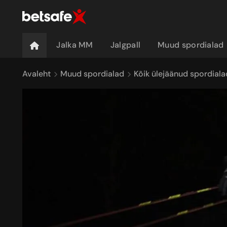
Jalka MM
Jalgpall
Muud spordialad
Avaleht
Muud spordialad
Kõik ülejäänud spordiala