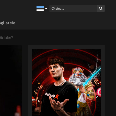
gijatele
õiduks?