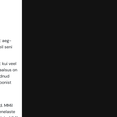
: aeg-
il seni
 kui veel
eaalsus on
udnud
ioonist
d. MMil
venelaste