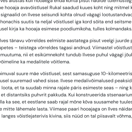
Ilves alustas küll hooaega enda kohta pisut nadide tulemusteg
e hooaja avavõistlusel Rukal saadud kuues koht ning mitmel k
ignaalid on Ilvese seisundi kohta olnud vägagi lootustandvad
onachis suutis ta neljal võistlusel iga kord sõita end seitsm
usel kirja ka hooaja esimese poodiumikoha, tulles kolmandaks
Ilves tänavu võrreldes eelmiste aastatega pisut veelgi juurde
üpetes – teistega võrreldes tagasi andnud. Viimastel võistlust
muutuma, nii et esikümnekoht tundub Ilvese puhul vägagi jõ
õimeline ka medalitele võitlema.
toimuval suure mäe võistlusel, sest samasuguse 10-kilomeetri
usel suuremad vahed sisse. Ilvese medalivõimalused peaksid
 loota, et ta suudab minna rajale päris esimeste seas – ning
 et distantsiks puhvrit pakkuda. Kui konstrueerida stsenaarium
olla ka see, et eestlane saab rajal mõne kõva suusamehe tuules
te mitte lähemale lasta. Viimase paari hooajaga on Ilves näida
 langes võistlejaterivis kivina, siis nüüd on tal piisavalt võhma,