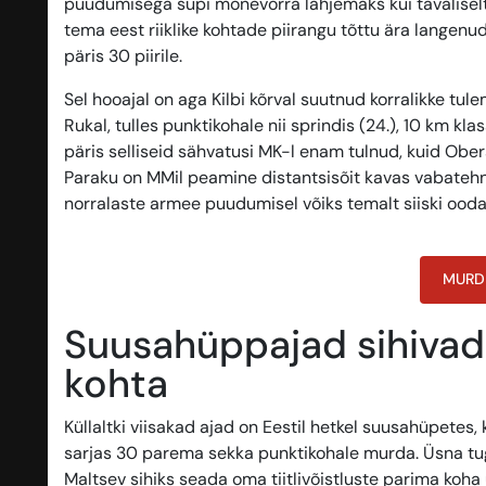
puudumisega supi mõnevõrra lahjemaks kui tavaliselt. N
tema eest riiklike kohtade piirangu tõttu ära langenud
päris 30 piirile.
Sel hooajal on aga Kilbi kõrval suutnud korralikke tu
Rukal, tulles punktikohale nii sprindis (24.), 10 km kla
päris selliseid sähvatusi MK-l enam tulnud, kuid Obers
Paraku on MMil peamine distantsisõit kavas vabatehn
norralaste armee puudumisel võiks temalt siiski oodat
MURD
Suusahüppajad sihivad k
kohta
Küllaltki viisakad ajad on Eestil hetkel suusahüpetes
sarjas 30 parema sekka punktikohale murda. Üsna tuge
Maltsev sihiks seada oma tiitlivõistluste parima koha