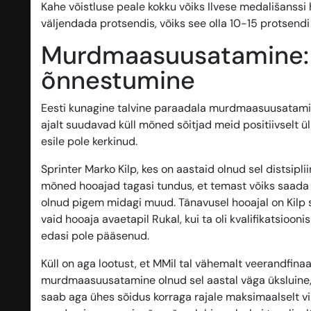
Kahe võistluse peale kokku võiks Ilvese medališanssi 
väljendada protsendis, võiks see olla 10-15 protsendi 
Murdmaasuusatamine: k
õnnestumine
Eesti kunagine talvine paraadala murdmaasuusatamine
ajalt suudavad küll mõned sõitjad meid positiivselt ül
esile pole kerkinud.
Sprinter Marko Kilp, kes on aastaid olnud sel distsipl
mõned hooajad tagasi tundus, et temast võiks saada sta
olnud pigem midagi muud. Tänavusel hooajal on Kilp s
vaid hooaja avaetapil Rukal, kui ta oli kvalifikatsioonis
edasi pole pääsenud.
Küll on aga lootust, et MMil tal vähemalt veerandfin
murdmaasuusatamine olnud sel aastal väga üksluine, 
saab aga ühes sõidus korraga rajale maksimaalselt viis