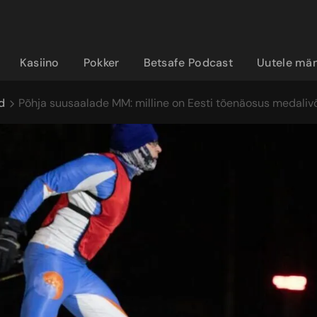
Kasiino
Pokker
Betsafe Podcast
Uutele män
d
Põhja suusaalade MM: milline on Eesti tõenäosus medaliv