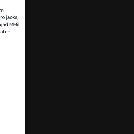
im
ro jaoks,
ajad MMil
gab –