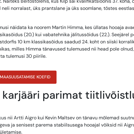
äiteks Beitostölenis, kus Kilp sai kvalifikatsioonis 37. koha, 
 neli norralast, üks prantslane ja üks soomlane, tõstes eestla
lemusi näidata ka noorem Martin Himma, kes üllatas hooaja ava
ssikasõidus (20.) kui vabatehnika jälitussõidus (22.). Seejärel p
tdorfis 10 km klassikasõidus saadud 24. koht on siiski korrali
ikas, milles Himma tänavused tulemused nii head pole olnud,
a tulemusi 30 piirile.
MAASUUSATAMISE KOEFID
arjääri parimat tiitlivõist
, kus nii Artti Aigro kui Kevin Maltsev on tänavu mõlemad suut
va ja senisest parema stabiilsusega hooajal võiksid nii Aigr
 ületamise.