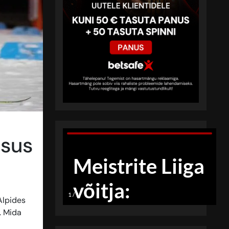
osus
Alpides
. Mida