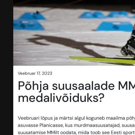
veebruar 17, 2023
Põhja suusaalade MM:
medalivõiduks?
Veebruari lõpus ja märtsi algul koguneb maailma põhj
asuvasse Planicasse, kus murdmaasuusatajad, suusah
suusatamise MMilt oodata, mida toob see Eesti sportl