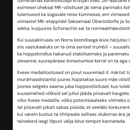
toimetamas kahevõistleja Kristjan Ilves. 26-aastane 
esimesel üheksal MK-võistlusel jäi tema parimaks koh
tulemused ka sügavale teise kümnesse, ent viimased s
viimastel MK-etappidel Saksamaal Oberstdorfis ja Sch
sekka, kusjuures Schonachis sai ta normaalmäevõistl
Kui suusakiiruses on Norra koondisega koos harjutav 
siis vastukaaluks on ta oma senisel trumbil – suusah
ka hüppekindlus hakanud stabiilsemaks ja paremaks 
ülesanne, suurepärase õnnestumise korral on ta aga v
Ilvese medalilootused on pisut suuremad 4. märtsil 
murdmaadistantsi juures hüpatakse suure mäe võistl
joones selgeks saama juba hüppevõistlusel, kus tuleb
suusamehed võiksid sel juhul jääda piisavalt kaugele,
viiks Ilvese medalile, võiks potentsiaalseks võtmeks 
tal piisavalt pikalt sabas püsida, et seeläbi konkuren
kui varem kustus ta tihtipeale sellises olukorras ära ja
teinekord isegi lõpuni välja kõva tempot kannatada.