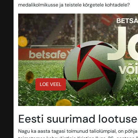
medalikolmikusse ja teistele kõrgetele kohtadele?
LOE VEEL
Eesti suurimad lootused
Nagu ka aasta tagasi toimunud taliolümpial, on põhja