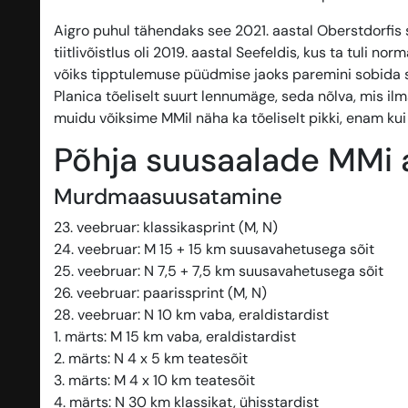
Aigro puhul tähendaks see 2021. aastal Oberstdorfis
tiitlivõistlus oli 2019. aastal Seefeldis, kus ta tuli n
võiks tipptulemuse püüdmise jaoks paremini sobida s
Planica tõeliselt suurt lennumäge, seda nõlva, mis i
muidu võiksime MMil näha ka tõeliselt pikki, enam k
Põhja suusaalade MMi 
Murdmaasuusatamine
23. veebruar: klassikasprint (M, N)
24. veebruar: M 15 + 15 km suusavahetusega sõit
25. veebruar: N 7,5 + 7,5 km suusavahetusega sõit
26. veebruar: paarissprint (M, N)
28. veebruar: N 10 km vaba, eraldistardist
1. märts: M 15 km vaba, eraldistardist
2. märts: N 4 x 5 km teatesõit
3. märts: M 4 x 10 km teatesõit
4. märts: N 30 km klassikat, ühisstardist