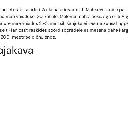
 suurel mäel saadud 25. koha edestamist, Maltsevi senine par
ormaalmäe võistlusel 30. kohale. Mõlema mehe jaoks, aga eriti Aig
uure mäe võistlus 2.-3. märtsil. Kahjuks ei kasuta suusahüpp
lmselt Planicast rääkides spordisõpradele esimesena pähe kar
ui 200-meetriseid õhulende.
ajakava