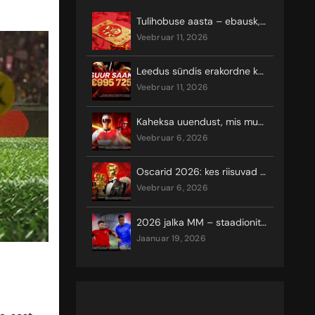
Tulihobuse aasta – ebausk, õnn ja kuumad keerutused
veebruar 11, 2026
Leedus sündis erakordne kasiinovõit ligi miljoni euro eest
veebruar 11, 2026
Kaheksa uuendust, mis muudavad 2026. aasta taliolümpiamängude vaatamist ja seal võistlemist
veebruar 6, 2026
Oscarid 2026: kes riisuvad koore?
veebruar 6, 2026
2026 jalka MM – staadionite asukohad
jaanuar 19, 2026