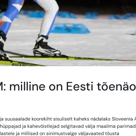
 milline on Eesti tõenä
a suusaalade koorekiht sisuliselt kaheks nädalaks Sloveenia 
üppajad ja kahevõistlejad selgitavad välja maailma parimad
astele ja millised on sinimustvalge väljavaated tõusta