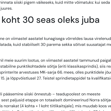
hinnata siiski pigem väikeseks, kuid mitte võimatuks: kui seda
juures.
oht 30 seas oleks juba
 on viimastel aastatel kunagisega võrreldes lausa virelenud
latada, kuid stabiilselt 30 parema sekka sõitvat suusatajat me
iinil meie suurim lootus, on viimastel aastatel tammunud paigal:
biilne punktikohtadele sõitja (eriti klassikasprindis), siis r
printerite arvestuses MK-sarja 66. mees, olles punktidele jõ
 15. ja lõppvõistlusel 27. Teistel sprindietappidel ta kvalifikats
aali pääsemine siiski õnnestub – teadupoolest on meeste
sest paljusid etappe on totaalselt domineerinud Norra sõitja
 norrakat (4 kohta + 1 koht tiitlikaitsjale), mis muudab koos 