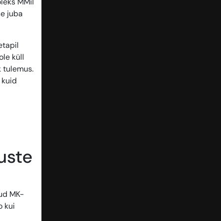
oleks MMil
se juba
etapil
ole küll
k tulemus.
 kuid
luste
nud MK-
o kui