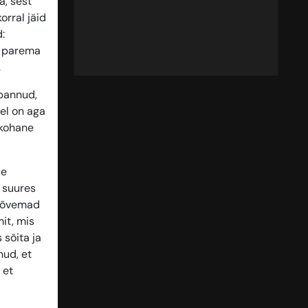
a, sest
orral jäid
:
e parema
.
 pannud,
el on aga
ukohane
se
 suures
 kõvemad
it, mis
 sõita ja
nud, et
 et