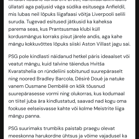
üllatati aga paljusid väga südika esitusega Anfieldil,
mis lubas neil lõpuks liigafaasi võitja Liverpooli selili
suruda. Tugevad esitused jätkusid ka kaheksa
parema seas, kus Prantsusmaa klubi küll
kordusmängus korraks pisut järele andis, aga kahe
mängu kokkuvõttes lõpuks siiski Aston Villast jagu sai.
PSG pole kindlasti näidanud hetkel päris ideaalset või
veatut mängu, kuid talvine täiendus Hvitša
Kvaratshelia on ründeliini sobitunud suurepäraselt
ning noored Bradley Barcola, Désiré Doué ja natuke
vanem Ousmane Dembélé on kõik tõusnud
suurepärasesse vormi ning olukorras, kus kodumaal
on tiitel juba ära kindlustatud, saavad nad kogu oma
fookuse eelseisvasse kahte või kolme Meistrite liiga
mängu panna.
PSG suurimaks trumbiks paistab praegu olevat
meeskonna harukordne ühtsus ja võime vajadusel ka