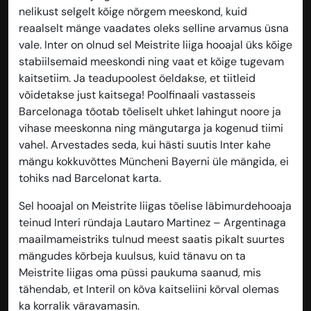
nelikust selgelt kõige nõrgem meeskond, kuid
reaalselt mänge vaadates oleks selline arvamus üsna
vale. Inter on olnud sel Meistrite liiga hooajal üks kõige
stabiilsemaid meeskondi ning vaat et kõige tugevam
kaitsetiim. Ja teadupoolest öeldakse, et tiitleid
võidetakse just kaitsega! Poolfinaali vastasseis
Barcelonaga tõotab tõeliselt uhket lahingut noore ja
vihase meeskonna ning mängutarga ja kogenud tiimi
vahel. Arvestades seda, kui hästi suutis Inter kahe
mängu kokkuvõttes Müncheni Bayerni üle mängida, ei
tohiks nad Barcelonat karta.
Sel hooajal on Meistrite liigas tõelise läbimurdehooaja
teinud Interi ründaja Lautaro Martinez – Argentinaga
maailmameistriks tulnud meest saatis pikalt suurtes
mängudes kõrbeja kuulsus, kuid tänavu on ta
Meistrite liigas oma püssi paukuma saanud, mis
tähendab, et Interil on kõva kaitseliini kõrval olemas
ka korralik väravamasin.