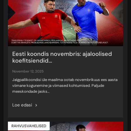
Eesti koondis novembris: ajaloolised
koefitsiendid...
november 12, 2025
Jalgpallikoondisi üle maailma ootab novembrikuus ees aasta
viimane kogunemine ja viimased kohtumised. Paljude
meeskondade jaoks…
Loe edasi
RAHVUSVAHELISED