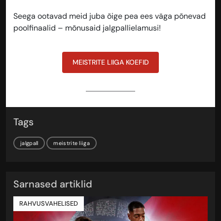
Seega ootavad meid juba õige pea ees väga põnevad
poolfinaalid – mõnusaid jalgpallielamusi!
MEISTRITE LIIGA KOEFID
Tags
jalgpall
meistrite liiga
Sarnased artiklid
RAHVUSVAHELISED