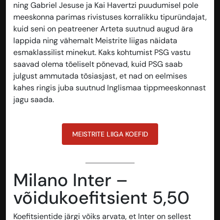
ning Gabriel Jesuse ja Kai Havertzi puudumisel pole
meeskonna parimas rivistuses korralikku tipuründajat,
kuid seni on peatreener Arteta suutnud augud ära
lappida ning vähemalt Meistrite liigas näidata
esmaklassilist minekut. Kaks kohtumist PSG vastu
saavad olema tõeliselt põnevad, kuid PSG saab
julgust ammutada tõsiasjast, et nad on eelmises
kahes ringis juba suutnud Inglismaa tippmeeskonnast
jagu saada.
MEISTRITE LIIGA KOEFID
Milano Inter –
võidukoefitsient 5,50
Koefitsientide järgi võiks arvata, et Inter on sellest