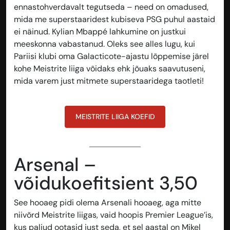
ennastohverdavalt tegutseda – need on omadused,
mida me superstaaridest kubiseva PSG puhul aastaid
ei näinud. Kylian Mbappé lahkumine on justkui
meeskonna vabastanud. Oleks see alles lugu, kui
Pariisi klubi oma Galacticote-ajastu lõppemise järel
kohe Meistrite liiga võidaks ehk jõuaks saavutuseni,
mida varem just mitmete superstaaridega taotleti!
MEISTRITE LIIGA KOEFID
Arsenal –
võidukoefitsient 3,50
See hooaeg pidi olema Arsenali hooaeg, aga mitte
niivõrd Meistrite liigas, vaid hoopis Premier League’is,
kus paljud ootasid just seda, et sel aastal on Mikel