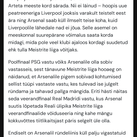
Arteta meeste kord särada. Nii ei läinud – hoopis uue
peatreeneriga Liverpool jooksis varakult teistelt eest
ära ning Arsenal saab küll ilmselt teise koha, kuid
Liverpoolile lähedale nad ei jõua. Selle asemel on
meeskonnal suurepärane võimalus saata korda
midagi, mida pole veel klubi ajaloos kordagi suudetud
ehk tulla Meistrite liiga võitjaks.
Poolfinaal PSG vastu võiks Arsenalile olla sobiv
vastasseis, sest tänavune Meistrite liiga hooaeg on
näidanud, et Arsenalile pigem sobivad kohtumised
sellist tüüpi vastaste vastu, kes tulevad ise julgelt
ründama ja tahavad pallga mängida. Eriti hästi näitas
seda veerandfinaal Real Madridi vastu, kus Arsenal
suutis lõpetada Reali ülipika Meistrite liiga
veerandfinaalide võiduseeria ning kahe mängu
kokkuvõttes tiitlikaitsjast päris selgelt üle olla.
Endiselt on Arsenalil ründeliinis küll palju vigastatuid