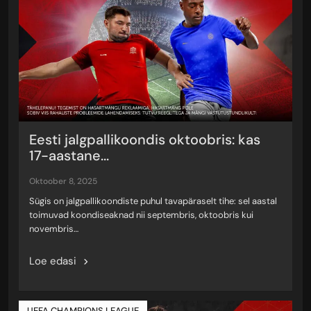
Eesti jalgpallikoondis oktoobris: kas
17-aastane...
oktoober 8, 2025
Sügis on jalgpallikoondiste puhul tavapäraselt tihe: sel aastal
toimuvad koondiseaknad nii septembris, oktoobris kui
novembris…
Loe edasi
UEFA CHAMPIONS LEAGUE