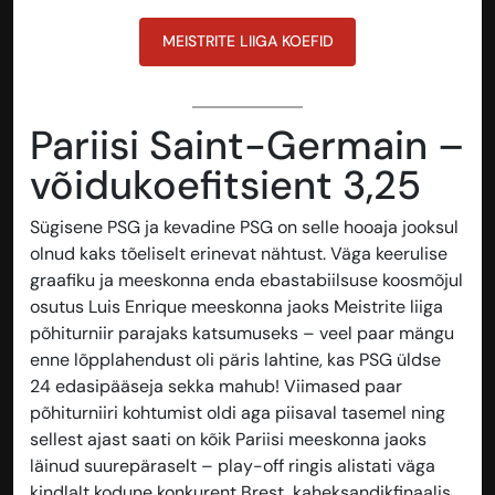
MEISTRITE LIIGA KOEFID
Pariisi Saint-Germain –
võidukoefitsient 3,25
Sügisene PSG ja kevadine PSG on selle hooaja jooksul
olnud kaks tõeliselt erinevat nähtust. Väga keerulise
graafiku ja meeskonna enda ebastabiilsuse koosmõjul
osutus Luis Enrique meeskonna jaoks Meistrite liiga
põhiturniir parajaks katsumuseks – veel paar mängu
enne lõpplahendust oli päris lahtine, kas PSG üldse
24 edasipääseja sekka mahub! Viimased paar
põhiturniiri kohtumist oldi aga piisaval tasemel ning
sellest ajast saati on kõik Pariisi meeskonna jaoks
läinud suurepäraselt – play-off ringis alistati väga
kindlalt kodune konkurent Brest, kaheksandikfinaalis