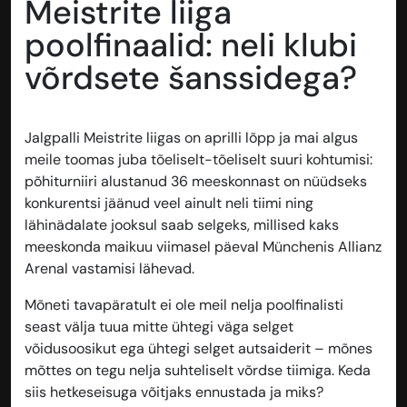
Meistrite liiga
poolfinaalid: neli klubi
võrdsete šanssidega?
Jalgpalli Meistrite liigas on aprilli lõpp ja mai algus
meile toomas juba tõeliselt-tõeliselt suuri kohtumisi:
põhiturniiri alustanud 36 meeskonnast on nüüdseks
konkurentsi jäänud veel ainult neli tiimi ning
lähinädalate jooksul saab selgeks, millised kaks
meeskonda maikuu viimasel päeval Münchenis Allianz
Arenal vastamisi lähevad.
Mõneti tavapäratult ei ole meil nelja poolfinalisti
seast välja tuua mitte ühtegi väga selget
võidusoosikut ega ühtegi selget autsaiderit – mõnes
mõttes on tegu nelja suhteliselt võrdse tiimiga. Keda
siis hetkeseisuga võitjaks ennustada ja miks?