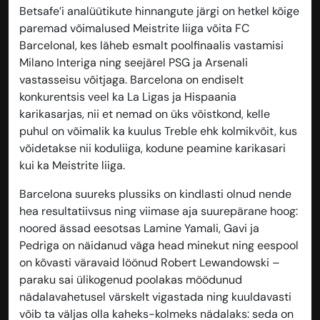
Betsafe’i analüütikute hinnangute järgi on hetkel kõige
paremad võimalused Meistrite liiga võita FC
Barcelonal, kes läheb esmalt poolfinaalis vastamisi
Milano Interiga ning seejärel PSG ja Arsenali
vastasseisu võitjaga. Barcelona on endiselt
konkurentsis veel ka La Ligas ja Hispaania
karikasarjas, nii et nemad on üks võistkond, kelle
puhul on võimalik ka kuulus Treble ehk kolmikvõit, kus
võidetakse nii koduliiga, kodune peamine karikasari
kui ka Meistrite liiga.
Barcelona suureks plussiks on kindlasti olnud nende
hea resultatiivsus ning viimase aja suurepärane hoog:
noored ässad eesotsas Lamine Yamali, Gavi ja
Pedriga on näidanud väga head minekut ning eespool
on kõvasti väravaid löönud Robert Lewandowski –
paraku sai ülikogenud poolakas möödunud
nädalavahetusel värskelt vigastada ning kuuldavasti
võib ta väljas olla kaheks-kolmeks nädalaks: seda on