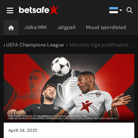
Jalka MM
Jalgpall
Muud spordialad
UEFA Champions League
Meistrite liiga poolfinaalid: neli klubi võrdsete šanssidega?
aprill 24, 2025