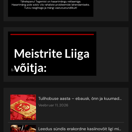
Tulihobuse aasta – ebausk, õnn ja kuumad keerutused
veebruar 11, 2026
Leedus sündis erakordne kasiinovõit ligi miljoni euro eest