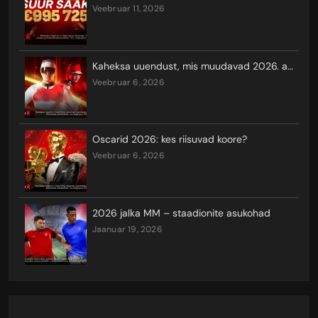
veebruar 11, 2026
Kaheksa uuendust, mis muudavad 2026. aasta taliolümpiamängude vaatamist ja seal võistlemist
veebruar 6, 2026
Oscarid 2026: kes riisuvad koore?
veebruar 6, 2026
2026 jalka MM – staadionite asukohad
jaanuar 19, 2026