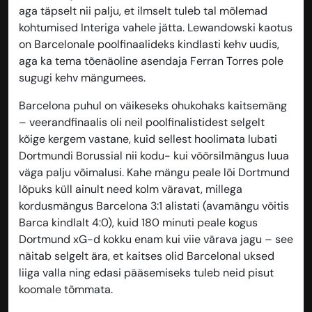
aga täpselt nii palju, et ilmselt tuleb tal mõlemad
kohtumised Interiga vahele jätta. Lewandowski kaotus
on Barcelonale poolfinaalideks kindlasti kehv uudis,
aga ka tema tõenäoline asendaja Ferran Torres pole
sugugi kehv mängumees.
Barcelona puhul on väikeseks ohukohaks kaitsemäng
– veerandfinaalis oli neil poolfinalistidest selgelt
kõige kergem vastane, kuid sellest hoolimata lubati
Dortmundi Borussial nii kodu- kui võõrsilmängus luua
väga palju võimalusi. Kahe mängu peale lõi Dortmund
lõpuks küll ainult need kolm väravat, millega
kordusmängus Barcelona 3:1 alistati (avamängu võitis
Barca kindlalt 4:0), kuid 180 minuti peale kogus
Dortmund xG-d kokku enam kui viie värava jagu – see
näitab selgelt ära, et kaitses olid Barcelonal uksed
liiga valla ning edasi pääsemiseks tuleb neid pisut
koomale tõmmata.