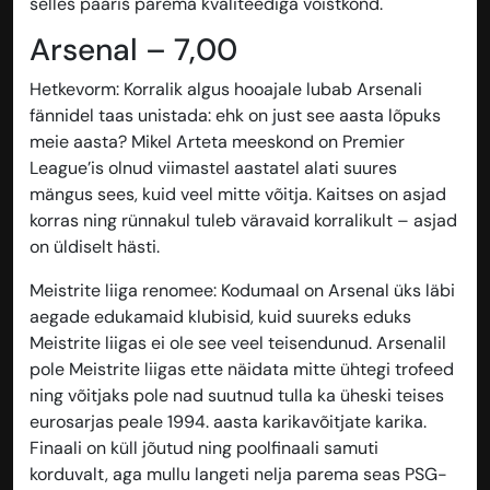
selles paaris parema kvaliteediga võistkond.
Arsenal – 7,00
Hetkevorm
: Korralik algus hooajale lubab Arsenali
fännidel taas unistada: ehk on just see aasta lõpuks
meie aasta? Mikel Arteta meeskond on Premier
League’is olnud viimastel aastatel alati suures
mängus sees, kuid veel mitte võitja. Kaitses on asjad
korras ning rünnakul tuleb väravaid korralikult – asjad
on üldiselt hästi.
Meistrite liiga renomee
: Kodumaal on Arsenal üks läbi
aegade edukamaid klubisid, kuid suureks eduks
Meistrite liigas ei ole see veel teisendunud. Arsenalil
pole Meistrite liigas ette näidata mitte ühtegi trofeed
ning võitjaks pole nad suutnud tulla ka üheski teises
eurosarjas peale 1994. aasta karikavõitjate karika.
Finaali on küll jõutud ning poolfinaali samuti
korduvalt, aga mullu langeti nelja parema seas PSG-