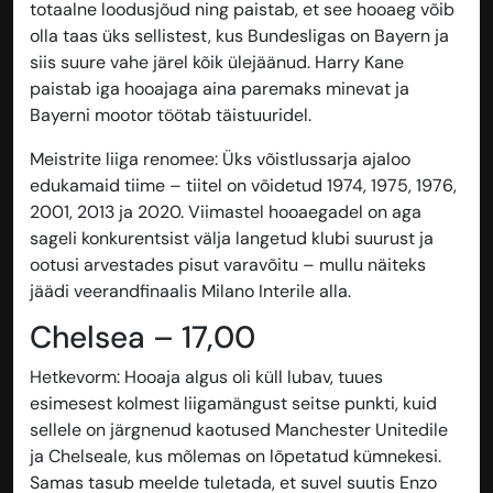
totaalne loodusjõud ning paistab, et see hooaeg võib
olla taas üks sellistest, kus Bundesligas on Bayern ja
siis suure vahe järel kõik ülejäänud. Harry Kane
paistab iga hooajaga aina paremaks minevat ja
Bayerni mootor töötab täistuuridel.
Meistrite liiga renomee
: Üks võistlussarja ajaloo
edukamaid tiime – tiitel on võidetud 1974, 1975, 1976,
2001, 2013 ja 2020. Viimastel hooaegadel on aga
sageli konkurentsist välja langetud klubi suurust ja
ootusi arvestades pisut varavõitu – mullu näiteks
jäädi veerandfinaalis Milano Interile alla.
Chelsea – 17,00
Hetkevorm
: Hooaja algus oli küll lubav, tuues
esimesest kolmest liigamängust seitse punkti, kuid
sellele on järgnenud kaotused Manchester Unitedile
ja Chelseale, kus mõlemas on lõpetatud kümnekesi.
Samas tasub meelde tuletada, et suvel suutis Enzo