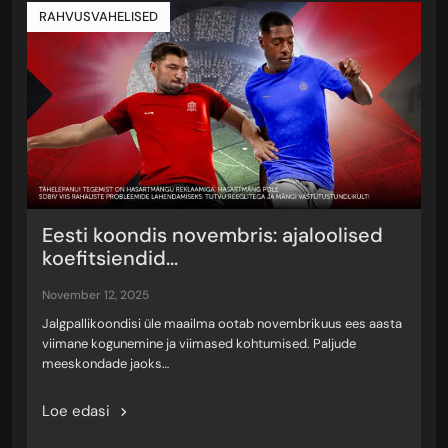
RAHVUSVAHELISED
Eesti koondis novembris: ajaloolised
koefitsiendid...
november 12, 2025
Jalgpallikoondisi üle maailma ootab novembrikuus ees aasta
viimane kogunemine ja viimased kohtumised. Paljude
meeskondade jaoks…
Loe edasi