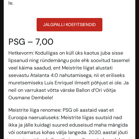
le.
JALGPALLI KOEFITSIENDID
PSG – 7,00
Hetkevorm
: Koduliigas on küll üks kaotus juba sisse
lipsanud ning ründemängu pole ehk soovitud tasemel
veel käima saadud, ent Meistrite liigat alustati
seevastu Atalanta 4:0 nahutamisega, nii et eriliseks
muretsemiseks Luis Enriquel ilmselt põhjust ei ole. Ja
neil on varrukast võtta värske Ballon d’Ori võitja
Ousmane Dembele!
Meistrite liiga renomee
: PSG oli aastaid vaat et
Euroopa naerualuseks: Meistrite liigas suutsid nad
ikka ja jälle kuidagi suured eduseisud maha mängida
või ootamatus kohas välja langeda. 2020. aastal jõuti