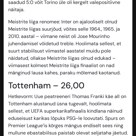
saadud 5:0 võit Torino üle oli kergelt valepositiivne
näitaja.
Meistrite liiga renomee
: Inter on ajalooliselt olnud
Meistrite liigas suurjõud, võites selle 1964., 1965. ja
2010. aastal – viimane neist oli Jose Mourinho
juhendamisel võidetud treble. Hoolimata sellest, et
suurt stabiilsust viimastel aastatel muidu pole
näidatud, ollakse Meistrite liigas olnud edukad –
viimasest kolmest Meistrite liiga finaalist on nad
mänginud lausa kahes, paraku mõlemad kaotanud.
Tottenham – 26,00
Hetkevorm
: Uue peatreeneri Thomas Franki käe all on
Tottenham alustanud üsna tugevalt, hoolimata
sellest, et UEFA superkarikafinaalis kindlana näinud
eduseisust karikas lõpuks PSG-le loovutati. Spurs on
Premier League’is kõrges mängus endiselt sees ning
mullune ebastabiilsus paistab olevat seljataha jäetud.