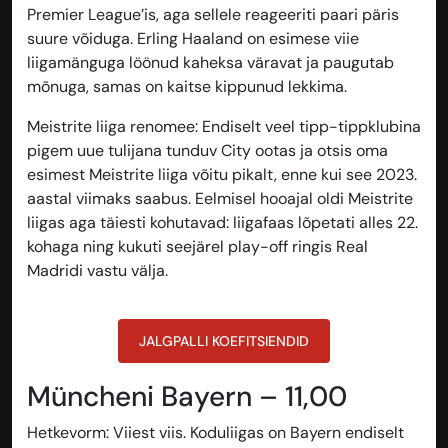
Premier League’is, aga sellele reageeriti paari päris
suure võiduga. Erling Haaland on esimese viie
liigamänguga löönud kaheksa väravat ja paugutab
mõnuga, samas on kaitse kippunud lekkima.
Meistrite liiga renomee
: Endiselt veel tipp-tippklubina
pigem uue tulijana tunduv City ootas ja otsis oma
esimest Meistrite liiga võitu pikalt, enne kui see 2023.
aastal viimaks saabus. Eelmisel hooajal oldi Meistrite
liigas aga täiesti kohutavad: liigafaas lõpetati alles 22.
kohaga ning kukuti seejärel play-off ringis Real
Madridi vastu välja.
JALGPALLI KOEFITSIENDID
Müncheni Bayern – 11,00
Hetkevorm
: Viiest viis. Koduliigas on Bayern endiselt