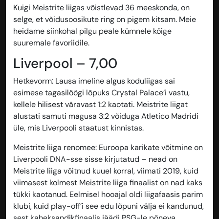
Kuigi Meistrite liigas võistlevad 36 meeskonda, on
selge, et võidusoosikute ring on pigem kitsam. Meie
heidame siinkohal pilgu peale kümnele kõige
suuremale favoriidile.
Liverpool – 7,00
Hetkevorm
: Lausa imeline algus koduliigas sai
esimese tagasilöögi lõpuks Crystal Palace’i vastu,
kellele hilisest väravast 1:2 kaotati. Meistrite liigat
alustati samuti magusa 3:2 võiduga Atletico Madridi
üle, mis Liverpooli staatust kinnistas.
Meistrite liiga renomee
: Euroopa karikate võitmine on
Liverpooli DNA-sse sisse kirjutatud – nead on
Meistrite liiga võitnud kuuel korral, viimati 2019, kuid
viimasest kolmest Meistrite liiga finaalist on nad kaks
tükki kaotanud. Eelmisel hooajal oldi liigafaasis parim
klubi, kuid play-off’i see edu lõpuni välja ei kandunud,
sest kaheksandikfinaalis jäädi PSG-le põneva