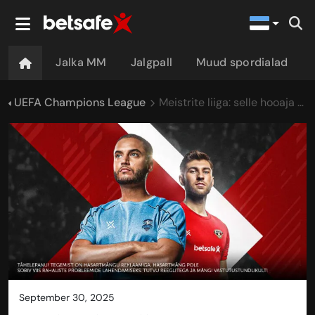
Jalka MM
Jalgpall
Muud spordialad
UEFA Champions League
Meistrite liiga: selle hooaja 10 suurimat soosikut
september 30, 2025