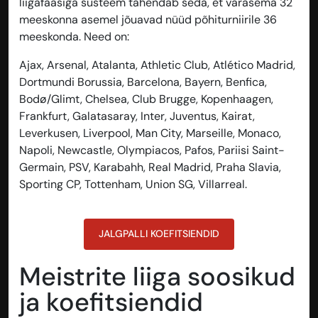
liigafaasiga süsteem tähendab seda, et varasema 32
meeskonna asemel jõuavad nüüd põhiturniirile 36
meeskonda. Need on:
Ajax, Arsenal, Atalanta, Athletic Club, Atlético Madrid,
Dortmundi Borussia, Barcelona, Bayern, Benfica,
Bodø/Glimt, Chelsea, Club Brugge, Kopenhaagen,
Frankfurt, Galatasaray, Inter, Juventus, Kairat,
Leverkusen, Liverpool, Man City, Marseille, Monaco,
Napoli, Newcastle, Olympiacos, Pafos, Pariisi Saint-
Germain, PSV, Karabahh, Real Madrid, Praha Slavia,
Sporting CP, Tottenham, Union SG, Villarreal.
JALGPALLI KOEFITSIENDID
Meistrite liiga soosikud
ja koefitsiendid