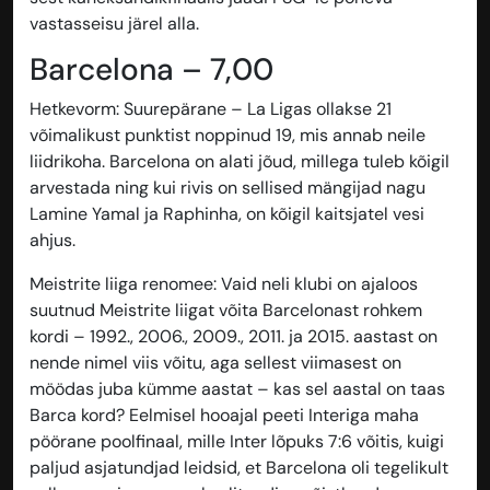
vastasseisu järel alla.
Barcelona – 7,00
Hetkevorm
: Suurepärane – La Ligas ollakse 21
võimalikust punktist noppinud 19, mis annab neile
liidrikoha. Barcelona on alati jõud, millega tuleb kõigil
arvestada ning kui rivis on sellised mängijad nagu
Lamine Yamal ja Raphinha, on kõigil kaitsjatel vesi
ahjus.
Meistrite liiga renomee
: Vaid neli klubi on ajaloos
suutnud Meistrite liigat võita Barcelonast rohkem
kordi – 1992., 2006., 2009., 2011. ja 2015. aastast on
nende nimel viis võitu, aga sellest viimasest on
möödas juba kümme aastat – kas sel aastal on taas
Barca kord? Eelmisel hooajal peeti Interiga maha
pöörane poolfinaal, mille Inter lõpuks 7:6 võitis, kuigi
paljud asjatundjad leidsid, et Barcelona oli tegelikult