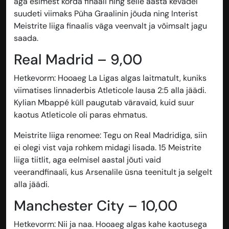
aga esimest korda finaali ning selle aasta kevadel
suudeti viimaks Püha Graalinin jõuda ning Interist
Meistrite liiga finaalis väga veenvalt ja võimsalt jagu
saada.
Real Madrid – 9,00
Hetkevorm
: Hooaeg La Ligas algas laitmatult, kuniks
viimatises linnaderbis Atleticole lausa 2:5 alla jäädi.
Kylian Mbappé küll paugutab väravaid, kuid suur
kaotus Atleticole oli paras ehmatus.
Meistrite liiga renomee
: Tegu on Real Madridiga, siin
ei olegi vist vaja rohkem midagi lisada. 15 Meistrite
liiga tiitlit, aga eelmisel aastal jõuti vaid
veerandfinaali, kus Arsenalile üsna teenitult ja selgelt
alla jäädi.
Manchester City – 10,00
Hetkevorm
: Nii ja naa. Hooaeg algas kahe kaotusega