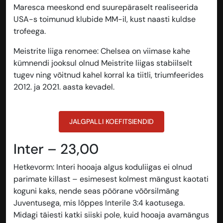
Maresca meeskond end suurepäraselt realiseerida
USA-s toimunud klubide MM-il, kust naasti kuldse
trofeega.
Meistrite liiga renomee
: Chelsea on viimase kahe
kümnendi jooksul olnud Meistrite liigas stabiilselt
tugev ning võitnud kahel korral ka tiitli, triumfeerides
2012. ja 2021. aasta kevadel.
JALGPALLI KOEFITSIENDID
Inter – 23,00
Hetkevorm
: Interi hooaja algus koduliigas ei olnud
parimate killast – esimesest kolmest mängust kaotati
koguni kaks, nende seas pöörane võõrsilmäng
Juventusega, mis lõppes Interile 3:4 kaotusega.
Midagi täiesti katki siiski pole, kuid hooaja avamängus