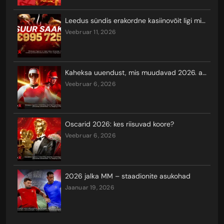
Leedus sündis erakordne kasiinovõit ligi miljoni euro eest
veebruar 11, 2026
Kaheksa uuendust, mis muudavad 2026. aasta taliolümpiamängude vaatamist ja seal võistlemist
veebruar 6, 2026
Oscarid 2026: kes riisuvad koore?
veebruar 6, 2026
2026 jalka MM – staadionite asukohad
jaanuar 19, 2026