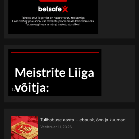
Tulihobuse aasta – ebausk, õnn ja kuumad keerutused
veebruar 11, 2026