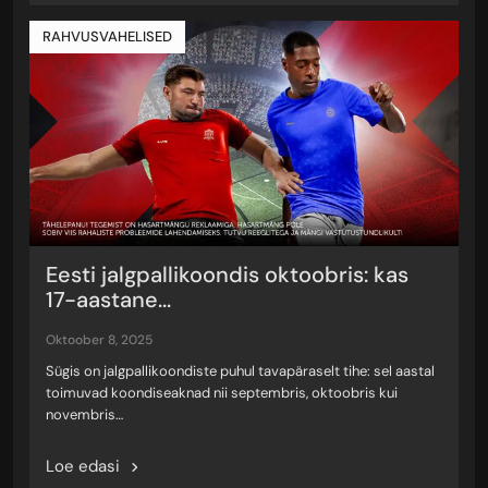
RAHVUSVAHELISED
Eesti jalgpallikoondis oktoobris: kas
17-aastane...
oktoober 8, 2025
Sügis on jalgpallikoondiste puhul tavapäraselt tihe: sel aastal
toimuvad koondiseaknad nii septembris, oktoobris kui
novembris…
Loe edasi