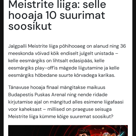
Meistrite liiga: selle
hooaja 10 suurimat
soosikut
Jalgpalli Meistrite liiga põhihooaeg on alanud ning 36
meeskonda võivad kõik endiselt julgelt unistada –
kelle eesmärgiks on lihtsalt edasipääs, kelle
eesmärgiks play-off’is mägede liigutamine ja kelle
eesmärgiks hõbedane suurte kõrvadega karikas.
Tänavuse hooaja finaal mängitakse maikuus
Budapestis Puskas Arenal ning nende ridade
kirjutamise ajal on mängitud alles esimene liigafaasi
voor kaheksast – millised on praeguse seisuga
Meistrite liiga kümme kõige suuremat soosikut?