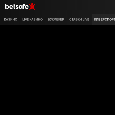
КАЗИНО
LIVE КАЗИНО
БУКМЕКЕР
СТАВКИ LIVE
КИБЕРСПОР