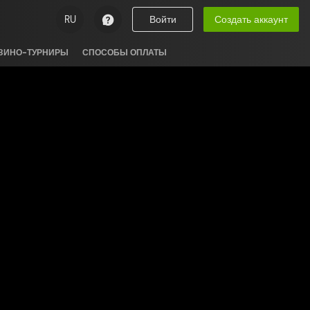
RU
Войти
Создать аккаунт
English
ЗИНО-ТУРНИРЫ
СПОСОБЫ ОПЛАТЫ
Eesti
Русский