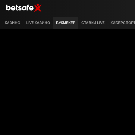
КАЗИНО
LIVE КАЗИНО
БУКМЕКЕР
СТАВКИ LIVE
КИБЕРСПОР