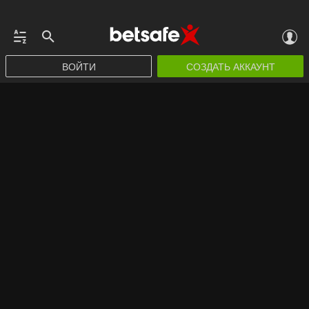
ВОЙТИ
СОЗДАТЬ АККАУНТ