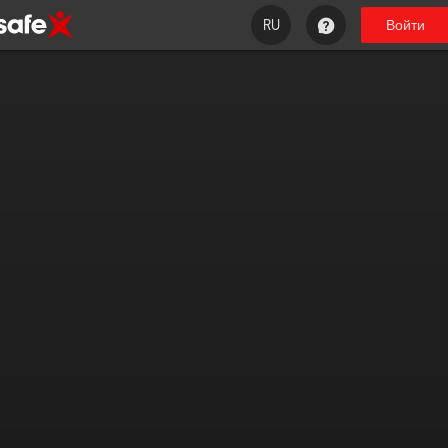
RU
Войти
English
Eesti
Русский