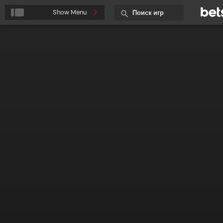
Show Menu
Поиск игр