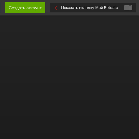
Создать аккаунт
Показать вкладку Мой Betsafe