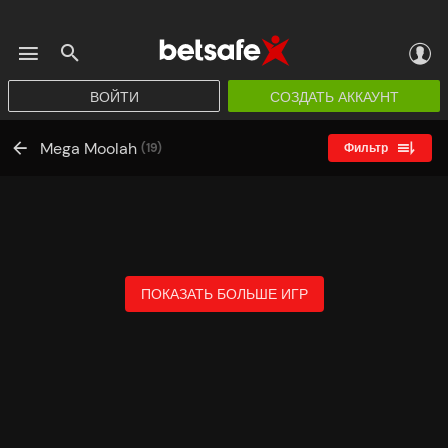
ВОЙТИ
СОЗДАТЬ АККАУНТ
И LIVE
КИБЕРСПОРТ
СЛОТЫ
ПОКЕР
АКЦИИ
Mega Moolah
(19)
Фильтр
ПОКАЗАТЬ БОЛЬШЕ ИГР