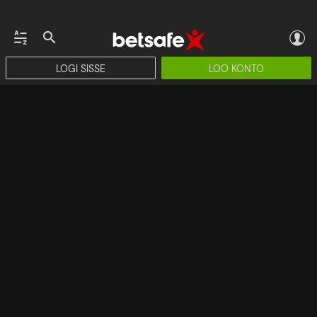
LOGI SISSE
LOO KONTO