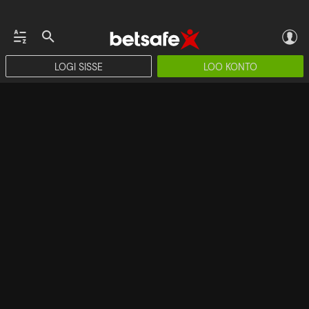
LOGI SISSE
LOO KONTO