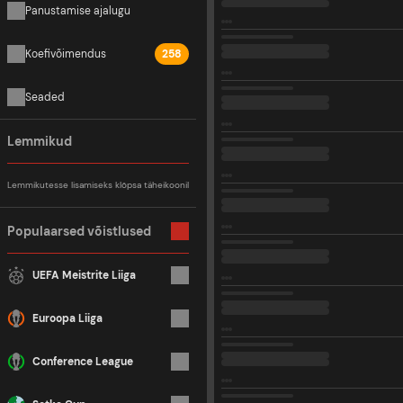
Panustamise ajalugu
Koefivõimendus
258
Seaded
Lemmikud
Lemmikutesse lisamiseks klõpsa täheikoonil
Populaarsed võistlused
UEFA Meistrite Liiga
Euroopa Liiga
Conference League