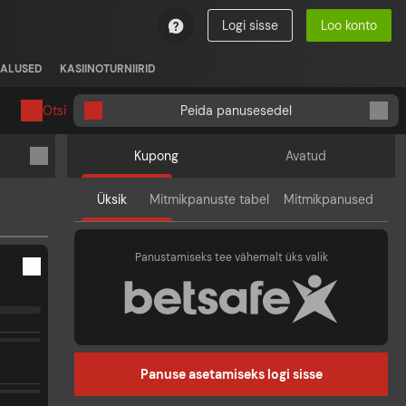
Logi sisse
Loo konto
ALUSED
KASIINOTURNIIRID
Otsi
Peida panusesedel
Kupong
Avatud
Üksik
Mitmikpanuste tabel
Mitmikpanused
Panustamiseks tee vähemalt üks valik
Panuse asetamiseks logi sisse