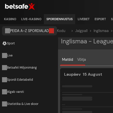
KASIINO
LIVE-KASIINO
SPORDIENNUSTUS
LIVEBET
ESPORT
S
PEIDA A–Z SPORDIALAD
Kodu
>
Jalgpall
>
Inglismaa
>
Inglismaa - Leagu
Sport
Live
Matšid
Võitja
Betsafe'i Miljonimäng
Laupäev
15 August
Spordi Edetabelid
Algab varsti
Statistika & Live skoor