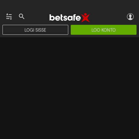
LOGI SISSE
LOO KONTO