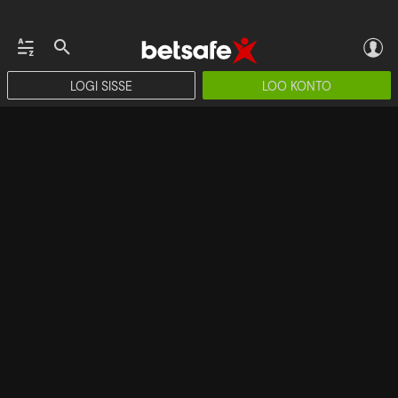
LOGI SISSE
LOO KONTO