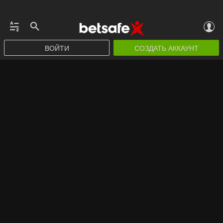
ВОЙТИ
СОЗДАТЬ АККАУНТ