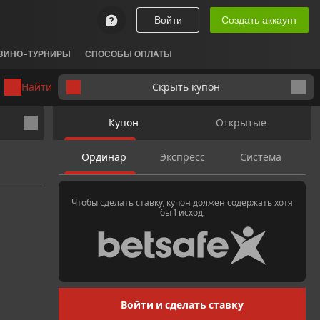
Войти
Создать аккаунт
ЗИНО-ТУРНИРЫ
СПОСОБЫ ОПЛАТЫ
Найти
Скрыть купон
Купон
Открытые
Ординар
Экспресс
Система
Чтобы сделать ставку, купон должен содержать хотя
бы 1 исход.
Войти и сделать ставку