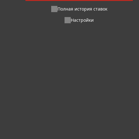
Полная история ставок
Настройки