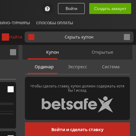
Войти
Создать аккаунт
ЗИНО-ТУРНИРЫ
СПОСОБЫ ОПЛАТЫ
Найти
Скрыть купон
Купон
Открытые
Ординар
Экспресс
Система
Чтобы сделать ставку, купон должен содержать хотя
бы 1 исход.
Войти и сделать ставку