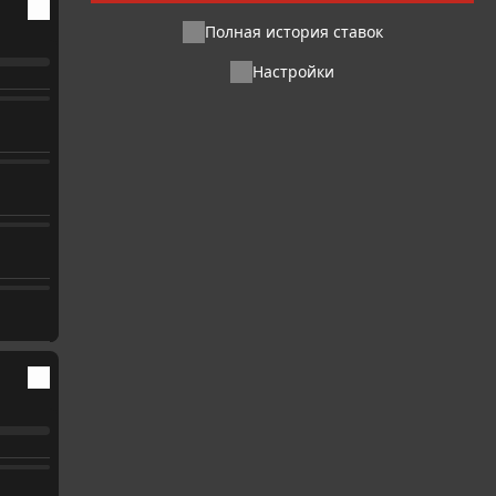
Полная история ставок
Настройки