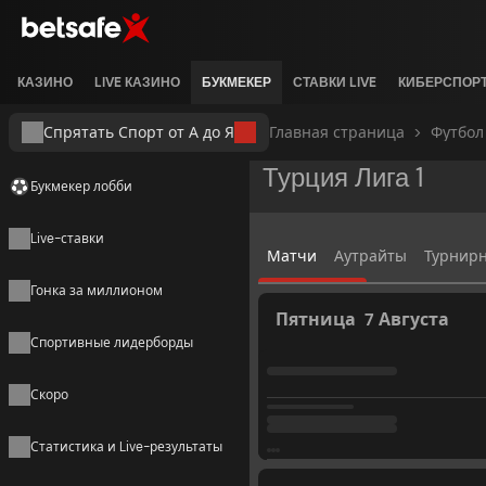
КАЗИНО
LIVE КАЗИНО
БУКМЕКЕР
СТАВКИ LIVE
КИБЕРСПОР
Спрятать Спорт от А до Я
Главная страница
>
Футбол
Турция Лига 1
Букмекер лобби
Live-ставки
Матчи
Аутрайты
Турнирн
Гонка за миллионом
Пятница
7 Августа
Спортивные лидерборды
Скоро
Статистика и Live-результаты