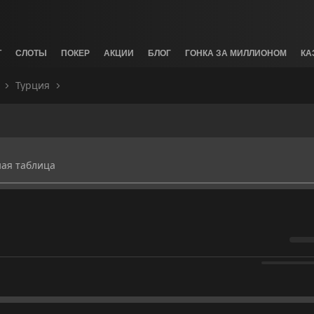
Т
СЛОТЫ
ПОКЕР
АКЦИИ
БЛОГ
ГОНКА ЗА МИЛЛИОНОМ
КА
>
Турция
>
ая таблица