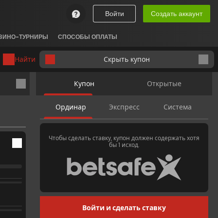
Войти
Создать аккаунт
ЗИНО-ТУРНИРЫ
СПОСОБЫ ОПЛАТЫ
Найти
Скрыть купон
Купон
Открытые
Ординар
Экспресс
Система
Чтобы сделать ставку, купон должен содержать хотя
бы 1 исход.
Войти и сделать ставку