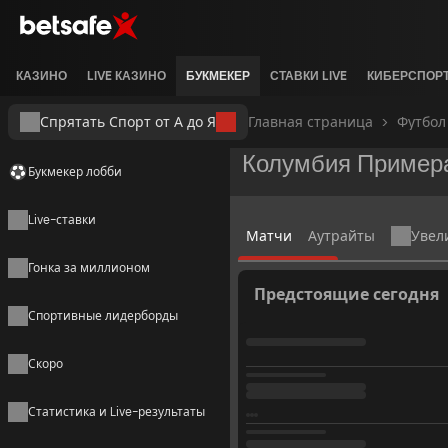
КАЗИНО
LIVE КАЗИНО
БУКМЕКЕР
СТАВКИ LIVE
КИБЕРСПОР
Спрятать Спорт от А до Я
Главная страница
>
Футбол
Колумбия Пример
Букмекер лобби
Live-ставки
Матчи
Аутрайты
Увел
Гонка за миллионом
Предстоящие сегодня
Спортивные лидерборды
Скоро
Статистика и Live-результаты