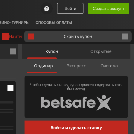
Войти
Создать аккаунт
ЗИНО-ТУРНИРЫ
СПОСОБЫ ОПЛАТЫ
Найти
Скрыть купон
Купон
Открытые
Ординар
Экспресс
Система
Чтобы сделать ставку, купон должен содержать хотя
бы 1 исход.
Войти и сделать ставку