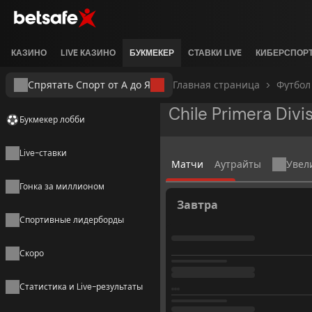
КАЗИНО
LIVE КАЗИНО
БУКМЕКЕР
СТАВКИ LIVE
КИБЕРСПОР
Спрятать Спорт от А до Я
Главная страница
>
Футбол
Chile Primera Divi
Букмекер лобби
Live-ставки
Матчи
Аутрайты
Увел
Гонка за миллионом
Завтра
Спортивные лидерборды
Скоро
Статистика и Live-результаты