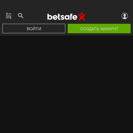
ВОЙТИ
СОЗДАТЬ АККАУНТ