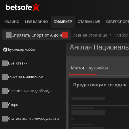
КАЗИНО
LIVE КАЗИНО
БУКМЕКЕР
СТАВКИ LIVE
КИБЕРСПОР
Спрятать Спорт от А до Я
Главная страница
>
Футбол
Англия Националь
Букмекер лобби
Live-ставки
Матчи
Аутрайты
Гонка за миллионом
Предстоящие сегодня
Спортивные лидерборды
Скоро
Статистика и Live-результаты