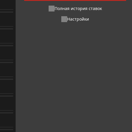
Полная история ставок
Настройки