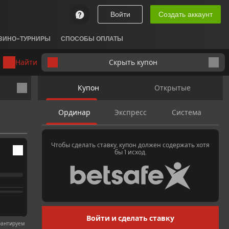
Войти
Создать аккаунт
ЗИНО-ТУРНИРЫ
СПОСОБЫ ОПЛАТЫ
Найти
Скрыть купон
Купон
Открытые
Ординар
Экспресс
Система
Чтобы сделать ставку, купон должен содержать хотя
бы 1 исход.
Войти и сделать ставку
рантируем