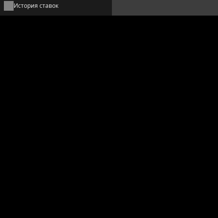
История ставок
Настройки
Спец. коэфф
3
Избранные
Для добавления в «Избранное»
нажмите значок звездочки
Популярные соревнования
Лига Чемпионов
Лига Европы
Conference League