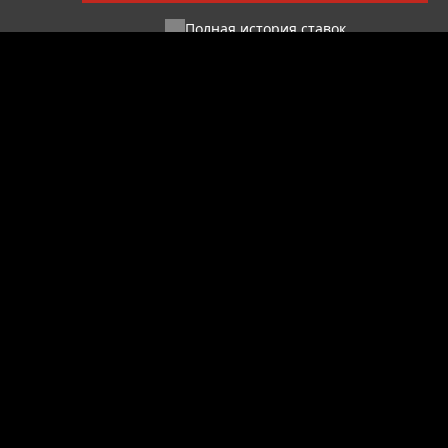
Полная история ставок
Настройки