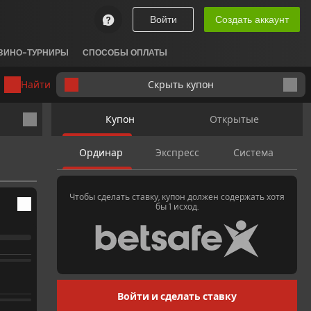
Войти
Создать аккаунт
ЗИНО-ТУРНИРЫ
СПОСОБЫ ОПЛАТЫ
Найти
Скрыть купон
Купон
Открытые
Ординар
Экспресс
Система
Чтобы сделать ставку, купон должен содержать хотя
бы 1 исход.
Войти и сделать ставку