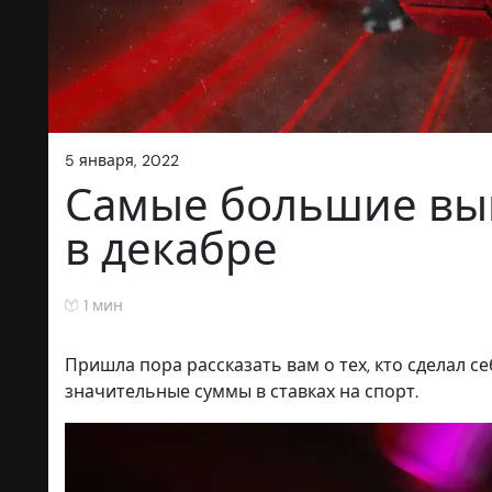
5 января, 2022
Самые большие выи
в декабре
1 мин
Пришла пора рассказать вам о тех, кто сделал 
значительные суммы в ставках на спорт.