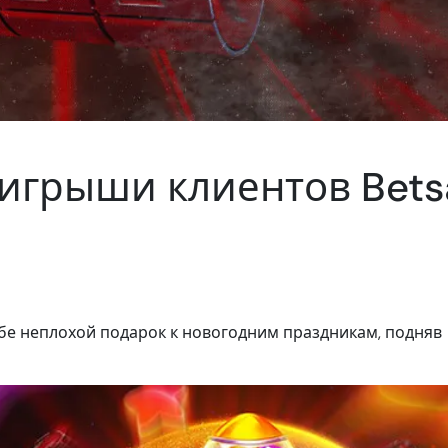
грыши клиентов Bets
себе неплохой подарок к новогодним праздникам, подняв