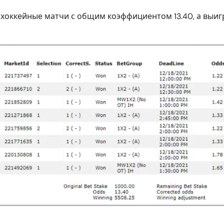
и хоккейные матчи с общим коэффициентом 13.40, а выи