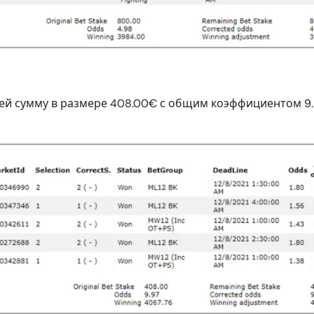
ккей сумму в размере 408.00€ с общим коэффициентом 9.