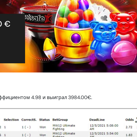
0 €
ффициентом 4.98 и выиграл 3984.00€.