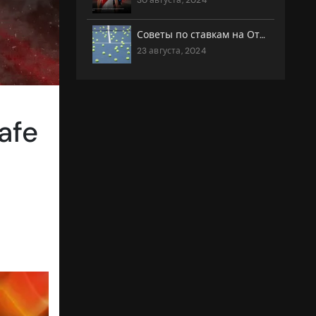
30 августа, 2024
Советы по ставкам на Открытый Чемпионат США по теннису 2024
23 августа, 2024
afe