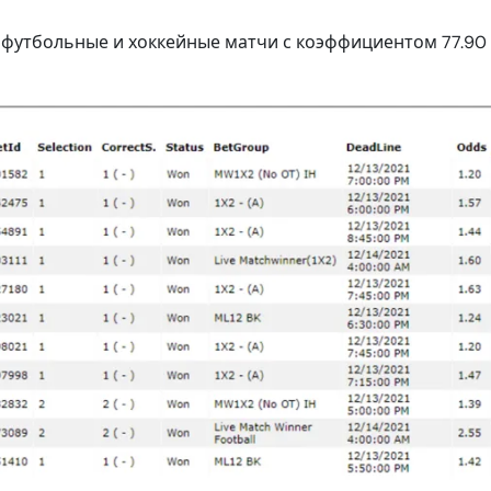
футбольные и хоккейные матчи с коэффициентом 77.90