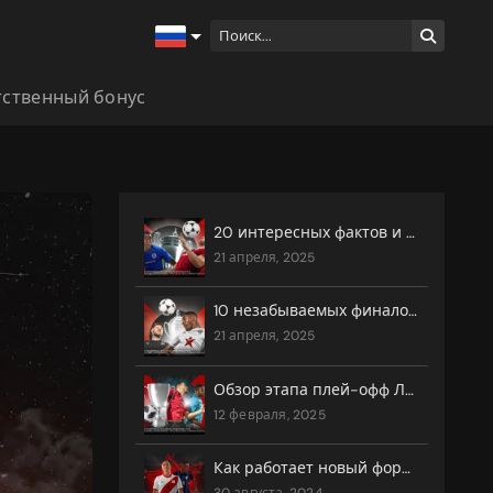
тственный бонус
20 интересных фактов и рекордов Кубка Англии, о которых вы не знали
21 апреля, 2025
10 незабываемых финалов Лиги Чемпионов
21 апреля, 2025
Обзор этапа плей-офф Лиги чемпионов 2025
12 февраля, 2025
Как работает новый формат Лиги чемпионов, Лиги Европы и Лиги конференций УЕФА?