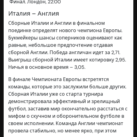
Финал. Лондон, 22:00
Италия – Англия
Сборные Италии и Англии в финальном
поединке определят нового чемпиона Европы.
Букмейкеры шансы соперников оценивают как
равные, небольшое предпочтение отдавая
сборной Англии. Победа англичан идет за 2,71.
Выигрыш сборной Италии имеет котировку 2,95.
Ничья в основное время – 3,05.
В финале Чемпионата Европы встретятся
команды, которые это заслужили больше других.
Сборная Италии уже со старта турнира
демонстрировала эффективный и зрелищный
футбол, заставив мир окончательно расстаться с
мифом о скучном и оборонительном футболе в
своем исполнении. Команда Англии чемпионат
провела стабильно, но менее ярко, при этом