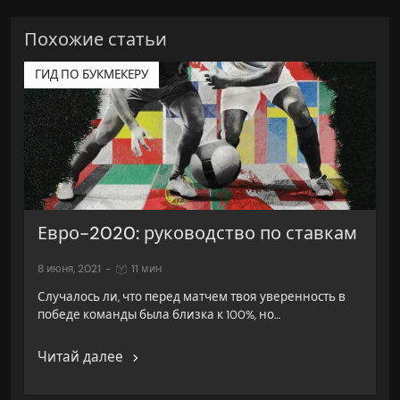
Похожие статьи
ГИД ПО БУКМЕКЕРУ
Евро-2020: руководство по ставкам
8 июня, 2021
-
11 мин
Случалось ли, что перед матчем твоя уверенность в
победе команды была близка к 100%, но…
Читай далее