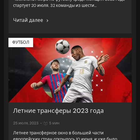
стартует 20 июля. 32 команды из шести…
Читай далее
ФУТБОЛ
Летние трансферы 2023 года
25 июля, 2023
-
5 мин
Летнее трансферное окно в большей части
европейских стран открылось 10 июня, и уже было