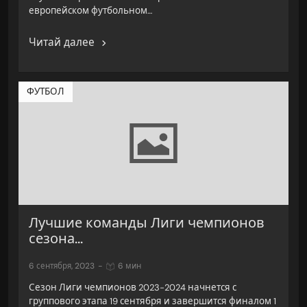
европейском футбольном…
Читай далее
ФУТБОЛ
Лучшие команды Лиги чемпионов
сезона...
6 сентября, 2023
-
6 мин
Сезон Лиги чемпионов 2023-2024 начнется с
группового этапа 19 сентября и завершится финалом 1