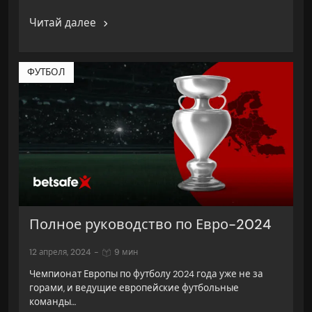
Читай далее
ФУТБОЛ
Полное руководство по Евро-2024
12 апреля, 2024
-
9 мин
Чемпионат Европы по футболу 2024 года уже не за
горами, и ведущие европейские футбольные
команды…