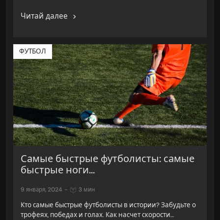
Читай далее
ФУТБОЛ
Самые быстрые футболисты: самые
быстрые ноги...
9 января, 2024
-
3 мин
Кто самые быстрые футболисты в истории? Забудьте о
трофеях, победах и голах. Как насчет скорости…