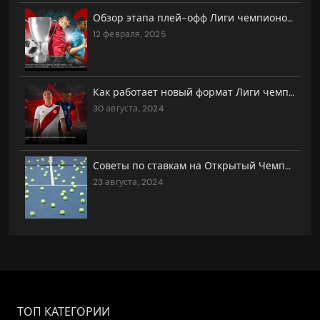
Обзор этапа плей-офф Лиги чемпионов 2025
12 февраля, 2025
Как работает новый формат Лиги чемпионов, Лиги Европы и Лиги конференций УЕФА?
30 августа, 2024
Советы по ставкам на Открытый Чемпионат США по теннису 2024
23 августа, 2024
ТОП КАТЕГОРИИ