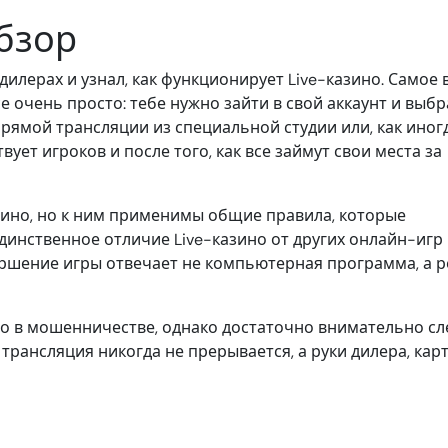
Обзор
дилерах и узнал, как функционирует Live-казино. Самое
 очень просто: тебе нужно зайти в свой аккаунт и выбр
рямой трансляции из специальной студии или, как иног
ует игроков и после того, как все займут свои места за
зино, но к ним применимы общие правила, которые
инственное отличие Live-казино от других онлайн-игр 
авершение игры отвечает не компьютерная программа, а 
но в мошенничестве, однако достаточно внимательно сл
 трансляция никогда не прерывается, а руки дилера, кар