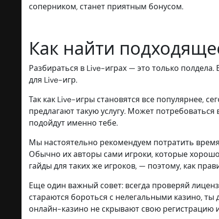
соперником, станет приятным бонусом.
Как найти подходяще
Разбираться в Live-играх — это только полдела.
для Live-игр.
Так как Live-игры становятся все популярнее, с
предлагают такую услугу. Может потребоваться 
подойдут именно тебе.
Мы настоятельно рекомендуем потратить время, 
Обычно их авторы сами игроки, которые хорошо
гайды для таких же игроков, — поэтому, как пра
Еще один важный совет: всегда проверяй лиценз
стараются бороться с нелегальными казино, ты
онлайн-казино не скрывают свою регистрацию и