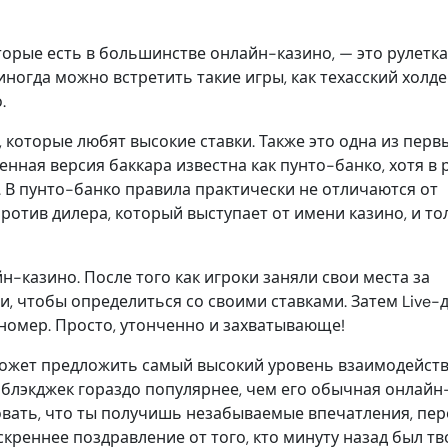
торые есть в большинстве онлайн-казино, — это рулетка
иногда можно встретить такие игры, как техасский холд
.
, которые любят высокие ставки. Также это одна из перв
нная версия баккара известна как пунто-банко, хотя в 
. В пунто-банко правила практически не отличаются от
против дилера, который выступает от имени казино, и то
-казино. После того как игроки заняли свои места за
и, чтобы определиться со своими ставками. Затем Live-
номер. Просто, утонченно и захватывающе!
 может предложить самый высокий уровень взаимодейст
блэкджек гораздо популярнее, чем его обычная онлайн
вать, что ты получишь незабываемые впечатления, пер
креннее поздравление от того, кто минуту назад был т