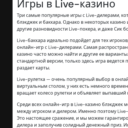
Игры в Live-казино
Три самые популярные игры с Live-дилерами, ко
блэкджек и баккара. Однако в некоторых казино 
другие разновидности Live-покера, и даже Сик бо
Live-баккара идеально подойдет для тех игроков
онлайн-игр с Live-дилерами. Самая распростране
казино часто можно найти и другие ее варианты
стандартной версии, только здесь игра ведется 
раздает карты.
Live-рулетка — очень популярный выбор в онлайн
виртуальным столом, у них есть немного времен
вращает колесо рулетки и объявляет выпавший 
Среди всех онлайн-игр в Live-казино блэкджек
между игроком и дилером. Именно поэтому Live-
Это настоящее сражение, и мы можем гарантиро
дилера и заполучив солидный денежный приз. Ис