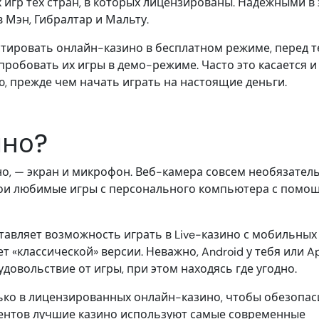
игр тех стран, в которых лицензированы. Надежными в
 Мэн, Гибралтар и Мальту.
стировать онлайн-казино в бесплатном режиме, перед т
робовать их игры в демо-режиме. Часто это касается и 
ю, прежде чем начать играть на настоящие деньги.
ино?
ино, — экран и микрофон. Веб-камера совсем необязатель
вои любимые игры с персонального компьютера с помо
тавляет возможность играть в Live-казино с мобильных
ет «классической» версии. Неважно, Android у тебя или Ap
довольствие от игры, при этом находясь где угодно.
лько в лицензированных онлайн-казино, чтобы обезопас
иентов лучшие казино используют самые современные