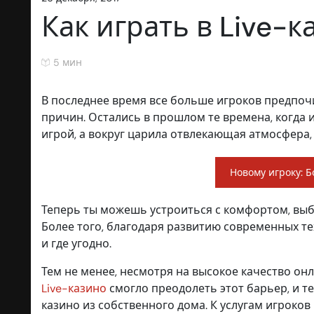
Как играть в Live-к
5 мин
В последнее время все больше игроков предпо
причин. Остались в прошлом те времена, когда 
игрой, а вокруг царила отвлекающая атмосфера
Новому игроку: 
Теперь ты можешь устроиться с комфортом, выбр
Более того, благодаря развитию современных т
и где угодно.
Тем не менее, несмотря на высокое качество он
Live-казино
смогло преодолеть этот барьер, и 
казино из собственного дома. К услугам игроков