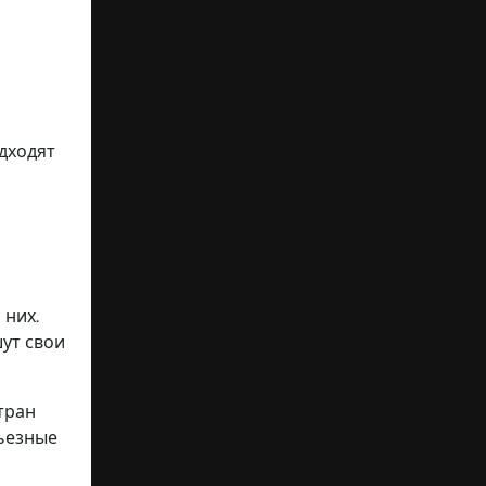
одходят
 них.
ут свои
тран
рьезные