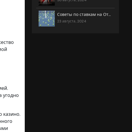
30 августа, 2024
Советы по ставкам на Открытый Чемпионат США по теннису 2024
23 августа, 2024
жество
мой
ией.
а угодно
о казино.
нного
рыми