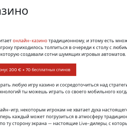
азино
читает
онлайн-казино
традиционному, и этому есть мно
игроку приходилось толпиться в очереди к столу с люби
, которую создавали сотни шумящих игровых автоматов.
Бонус 200 € + 70 бесплатных спинов
ать любую игру казино и сосредоточиться над стратег
ехнологий ты можешь играть со своего мобильного когд
лайн-игр, некоторым игрокам не хватает духа настоящег
теперь каждый может погрузиться в атмосферу традицио
 по ту сторону экрана — настоящие Live-дилеры, с кото