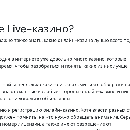
е Live-казино?
 Важно также знать, какие онлайн-казино лучше всего п
егодня в интернете уже довольно много казино, которые
время, чтобы разобраться и понять, какие из них лучше
найти несколько казино и ознакомиться с обзорами на
 знают сильные и слабые стороны онлайн-казино и пиш
вило, они довольно объективны.
ию и регистрацию онлайн-казино. Хотя власти разных с
 должен помнить, на что нужно обращать внимание. Се
 номер лицензии, а также имеют разрешение от