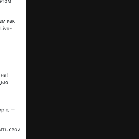
 этом
ем как
Live-
на!
щью
ple, —
ить свои