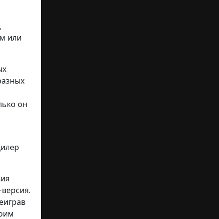
,
ем или
ых
разных
лько он
дилер
вия
-версия.
еиграв
воим