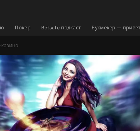
но
Покер
Betsafe подкаст
Букмекер — приве
e-казино