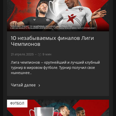
10 незабываемых финалов Лиги
Чемпионов
21 апреля, 2025
-
9 мин
Лига чемпионов — крупнейший и лучший клубный
турнир в мировом футболе. Турнир получил свое
нынешнее…
Читай далее
ФУТБОЛ