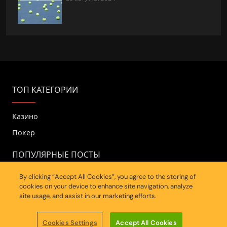
ТОП КАТЕГОРИИ
Казино
Покер
ПОПУЛЯРНЫЕ ПОСТЫ
By clicking “Accept All Cookies”, you agree to the storing of
Спорт-прогноз и советы по ставкам на эту неделю от
cookies on your device to enhance site navigation, analyze
экспертов Betsafe
site usage, and assist in our marketing efforts.
Самые большие выигрыши клиентов Betsafe в сентябре
Cookies Settings
Accept All Cookies
САМЫЕ БОЛЬШИЕ ВЫИГРЫШИ КЛИЕНТОВ BETSAFE В