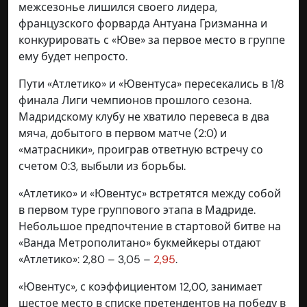
межсезонье лишился своего лидера,
французского форварда Антуана Гризманна и
конкурировать с «Юве» за первое место в группе
ему будет непросто.
Пути «Атлетико» и «Ювентуса» пересекались в 1/8
финала Лиги чемпионов прошлого сезона.
Мадридскому клубу не хватило перевеса в два
мяча, добытого в первом матче (2:0) и
«матрасники», проиграв ответную встречу со
счетом 0:3, выбыли из борьбы.
«Атлетико» и «Ювентус» встретятся между собой
в первом туре группового этапа в Мадриде.
Небольшое предпочтение в стартовой битве на
«Ванда Метрополитано» букмейкеры отдают
«Атлетико»:
2,80
–
3,05
–
2,95
.
«Ювентус», с коэффициентом 12,00, занимает
шестое место в списке претендентов на победу в