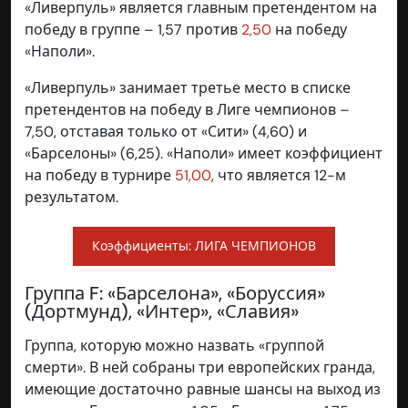
«Ливерпуль» является главным претендентом на
победу в группе –
1,57
против
2,50
на победу
«Наполи».
«Ливерпуль» занимает третье место в списке
претендентов на победу в Лиге чемпионов –
7,50
, отставая только от «Сити» (
4,60
) и
«Барселоны» (
6,25
). «Наполи» имеет коэффициент
на победу в турнире
51,00
, что является 12-м
результатом.
Коэффициенты: ЛИГА ЧЕМПИОНОВ
Группа F: «Барселона», «Боруссия»
(Дортмунд), «Интер», «Славия»
Группа, которую можно назвать «группой
смерти». В ней собраны три европейских гранда,
имеющие достаточно равные шансы на выход из