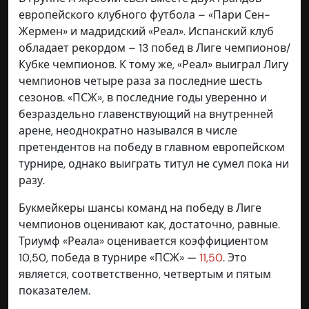
европейского клубного футбола – «Пари Сен-
Жермен» и мадридский «Реал». Испанский клуб
обладает рекордом – 13 побед в Лиге чемпионов/
Кубке чемпионов. К тому же, «Реал» выиграл Лигу
чемпионов четыре раза за последние шесть
сезонов. «ПСЖ», в последние годы уверенно и
безраздельно главенствующий на внутренней
арене, неоднократно назывался в числе
претендентов на победу в главном европейском
турнире, однако выиграть титул не сумел пока ни
разу.
Букмейкеры шансы команд на победу в Лиге
чемпионов оценивают как, достаточно, равные.
Триумф «Реала» оценивается коэффициентом
10,50
, победа в турнире «ПСЖ» —
11,50
. Это
является, соответственно, четвертым и пятым
показателем.