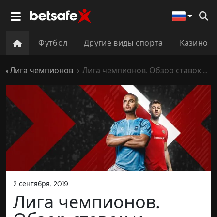
Футбол
Другие виды спорта
Казино
Лига чемпионов
Лига чемпионов. Обзор ставок и аутрайтов
2 сентября, 2019
Лига чемпионов.