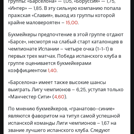
группы: «Барселона» —
1,05
, «Боруссия» —
1,75
,
«Интер» —
1,85
. В эту сильную компанию попала
пражская «Славия», выход из группы которой
крайне маловероятен –
15,00
.
Букмейкеры предпочтение в этой группе отдают
«Барсе», несмотря на слабый старт каталонцев в
чемпионате Испании – четыре очка (1-1-1) в
первых трех матчах. Победа испанского клуба в
группе оценивается букмейкерами
коэффициентом
1,40
.
«Барселона» имеет также высокие шансы
выиграть Лигу чемпионов –
6,25
, уступая только
«Манчестер Сити» (
4,60
).
По мнению букмейкеров, «гранатово-синие»
являются фаворитом на титул самой успешной
испанской команды Лиги чемпионов –
1,67
на
звание лучшего испанского клуба. Следуют