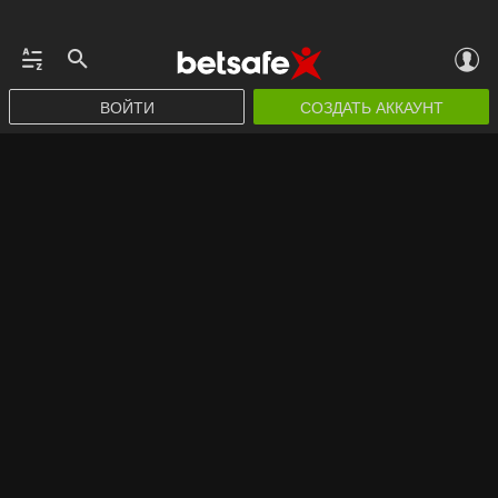
ВОЙТИ
СОЗДАТЬ АККАУНТ