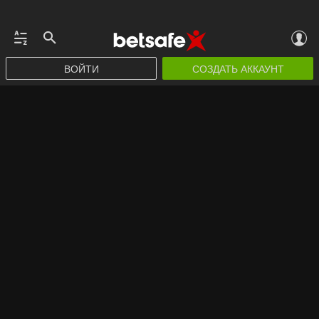
ВОЙТИ
СОЗДАТЬ АККАУНТ