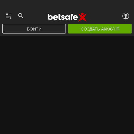
ВОЙТИ
СОЗДАТЬ АККАУНТ