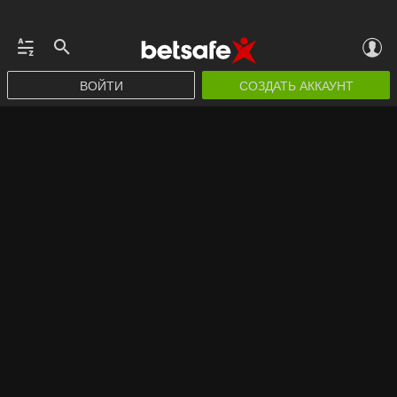
ВОЙТИ
СОЗДАТЬ АККАУНТ