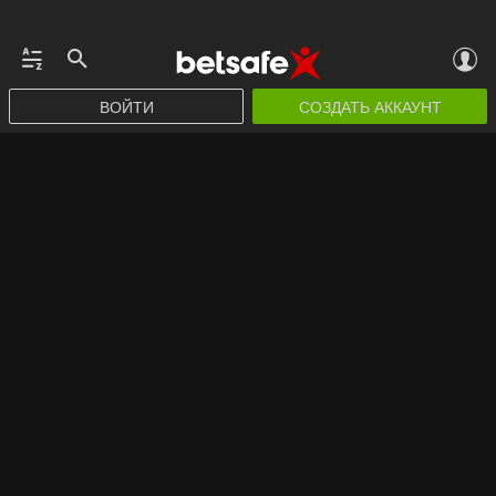
ВОЙТИ
СОЗДАТЬ АККАУНТ